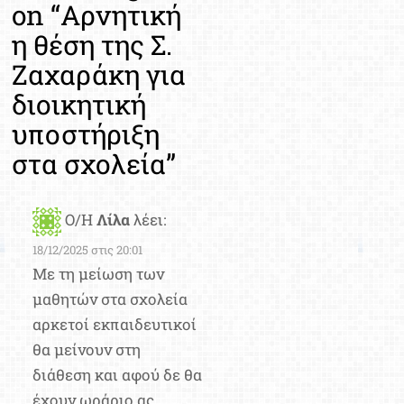
on “
Αρνητική
η θέση της Σ.
Ζαχαράκη για
διοικητική
υποστήριξη
στα σχολεία
”
Ο/Η
Λίλα
λέει:
18/12/2025 στις 20:01
Με τη μείωση των
μαθητών στα σχολεία
αρκετοί εκπαιδευτικοί
θα μείνουν στη
διάθεση και αφού δε θα
έχουν ωράριο ας