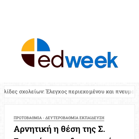
ED
Ειδήσε
Εκπαί
Υπου
Παιδ
Πανελλ
είων: Έλεγχος περιεχομένου και πνευματικών δικαιωμ
Αναπλη
Πίνα
Ειδική
ΠΡΩΤΟΒΑΘΜΙΑ - ΔΕΥΤΕΡΟΒΑΘΜΙΑ ΕΚΠΑΙΔΕΥΣΗ
Προσλ
Αρνητική η θέση της Σ.
Έκτ
Επικαι