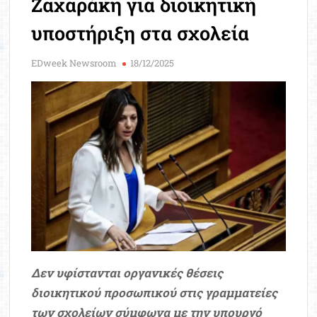
Ζαχαράκη για διοικητική
Μοριοδ
Βάσ
υποστήριξη στα σχολεία
Σπου
Εργ
EDweek Newsroom
18/12/2025
Δεν υφίστανται οργανικές θέσεις
διοικητικού προσωπικού στις γραμματείες
των σχολείων σύμφωνα με την υπουργό