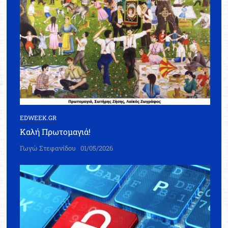
EDWEEK.GR
Καλή Πρωτομαγιά!
Γωγώ Στεφανίδου
01/05/2026