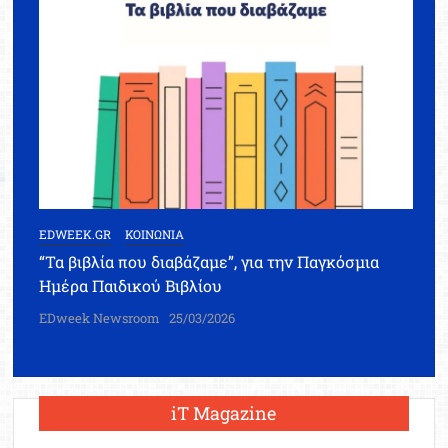
EDWEEK.GR
ΚΟΙΝΩΝΙΑ
“Τα βιβλία που διαβάζαμε”, για την Παγκόσμια
Ημέρα Παιδικού Βιβλίου
EDweek Newsroom
25/03/2026
iT Magazine