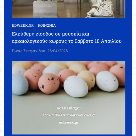
EDWEEK.GR
ΚΟΙΝΩΝΙΑ
Ελεύθερη είσοδος σε μουσεία και
αρχαιολογικούς χώρους το Σάββατο 18 Απριλίου
Γωγώ Στεφανίδου
16/04/2026