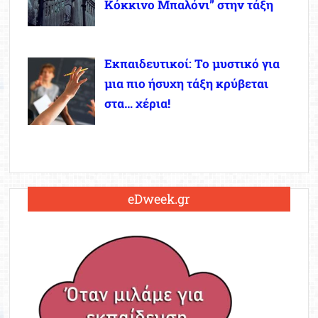
Κόκκινο Μπαλόνι” στην τάξη
Εκπαιδευτικοί: Το μυστικό για
μια πιο ήσυχη τάξη κρύβεται
στα… χέρια!
eDweek.gr