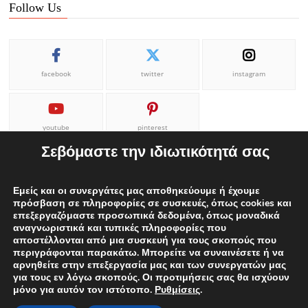
Follow Us
facebook
twitter
instagram
youtube
pinterest
Σεβόμαστε την ιδιωτικότητά σας
Εμείς και οι συνεργάτες μας αποθηκεύουμε ή έχουμε
πρόσβαση σε πληροφορίες σε συσκευές, όπως cookies και
επεξεργαζόμαστε προσωπικά δεδομένα, όπως μοναδικά
ΕΠΙΚΟΙΝΩΝΙΑ
ΟΡΟΙ ΧΡΗΣΗΣ
Η ΟΜΑΔΑ ΜΑΣ
αναγνωριστικά και τυπικές πληροφορίες που
αποστέλλονται από μια συσκευή για τους σκοπούς που
ΔΙΑΦΗΜΙΣΕΙΣ
περιγράφονται παρακάτω. Μπορείτε να συναινέσετε ή να
αρνηθείτε στην επεξεργασία μας και των συνεργατών μας
για τους εν λόγω σκοπούς. Οι προτιμήσεις σας θα ισχύουν
μόνο για αυτόν τον ιστότοπο.
Ρυθμίσεις
.
Proudly powered by WordPress
|
Theme: edweek.gr
|
By