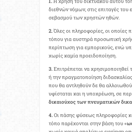
1.
Η χρήση του δικτυακού αυτού τόπ
διεθνών νόμων, στις επιταγές του 
σεβασμού των χρηστών ηθών.
2.
Όλες οι πληροφορίες, οι οποίες π
τόπου για αυστηρά προσωπική χρήσ
περίπτωση για εμπορικούς, ενώ υπ
χωρίς καμία προειδοποίηση.
3.
Επιτρέπεται να χρησιμοποιηθεί τ
ή την πραγματοποίηση διδασκαλίας 
που θα αντληθούν δε θα αλλοιωθο
υφίσταται και η υποχρέωση, σε π
δικαιούχος των πνευματικών δικ
4.
Οι πάσης φύσεως πληροφορίες κα
τόπο παρέχονται στην βάση του «
ως
χωρίς καμιά απολύτως εγγύηση οπ