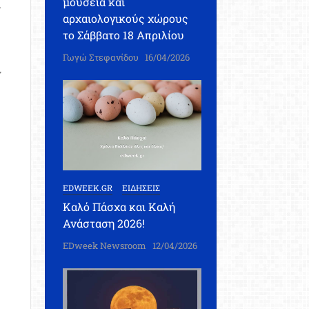
μουσεία και
ι
αρχαιολογικούς χώρους
το Σάββατο 18 Απριλίου
Γωγώ Στεφανίδου
16/04/2026
ν
EDWEEK.GR
ΕΙΔΗΣΕΙΣ
Καλό Πάσχα και Καλή
Ανάσταση 2026!
EDweek Newsroom
12/04/2026