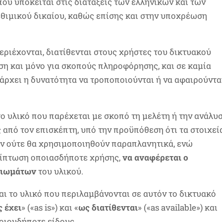
ου υπόκειται στις διατάξεις των ελληνικών και των
εθιμικού δικαίου, καθώς επίσης και στην υποχρέωση
εριέχονται, διατίθενται στους χρήστες του δικτυακού
η και μόνο για σκοπούς πληροφόρησης, και σε καμία
άρχει η δυνατότητα να τροποποιούνται ή να αφαιρούντα
ο υλικό που παρέχεται με σκοπό τη μελέτη ή την ανάλυ
από τον επισκέπτη, υπό την προϋπόθεση ότι τα στοιχεί
ύν ούτε θα χρησιμοποιηθούν παραπλανητικά, ενώ
ερίπτωση οποιασδήποτε χρήσης,
να αναφέρεται ο
αιωμάτων
του υλικού.
ι το υλικό που περιλαμβάνονται σε αυτόν το δικτυακό
 έχει
» («as is») και «
ως διατίθενται
» («as available») και
οιουδήποτε είδους.