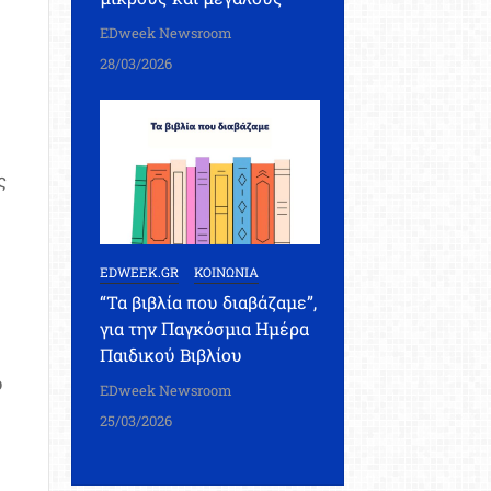
EDweek Newsroom
28/03/2026
ς
EDWEEK.GR
ΚΟΙΝΩΝΙΑ
“Τα βιβλία που διαβάζαμε”,
για την Παγκόσμια Ημέρα
Παιδικού Βιβλίου
ό
EDweek Newsroom
25/03/2026