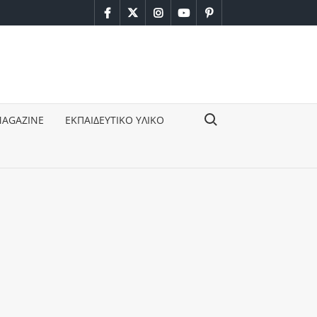
facebook
twitter
instagram
youtube
pinterest
Search for:
MAGAZINE
ΕΚΠΑΙΔΕΥΤΙΚΟ ΥΛΙΚΟ