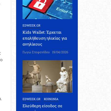
,
EDWEEK.GR
Kids Wallet: Έρχεται
επαλήθευση ηλικίας για
ανηλίκους
ς
Γωγώ Στεφανίδου
19/04/2026
το
.
EDWEEK.GR
ΚΟΙΝΩΝΙΑ
Ελεύθερη είσοδος σε