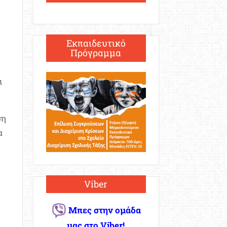
Εκπαιδευτικό
Πρόγραμμα
ι
ση
α
Viber
Μπες στην ομάδα
μας στο Viber!