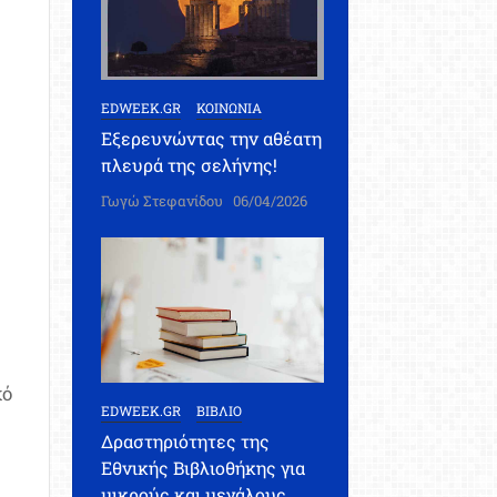
EDWEEK.GR
ΚΟΙΝΩΝΙΑ
Εξερευνώντας την αθέατη
πλευρά της σελήνης!
Γωγώ Στεφανίδου
06/04/2026
κό
EDWEEK.GR
ΒΙΒΛΙΟ
Δραστηριότητες της
Εθνικής Βιβλιοθήκης για
μικρούς και μεγάλους