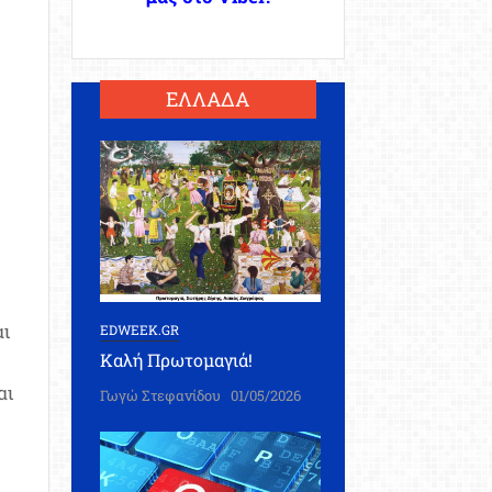
ΕΛΛΑΔΑ
αι
EDWEEK.GR
Καλή Πρωτομαγιά!
αι
Γωγώ Στεφανίδου
01/05/2026