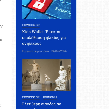
’
EDWEEK.GR
́ν
Kids Wallet: Έρχεται
επαλήθευση ηλικίας για
ύ
ανηλίκους
Γωγώ Στεφανίδου
19/04/2026
ν
EDWEEK.GR
ΚΟΙΝΩΝΙΑ
Ελεύθερη είσοδος σε
,