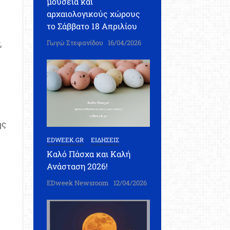
μουσεία και
αρχαιολογικούς χώρους
το Σάββατο 18 Απριλίου
,
Γωγώ Στεφανίδου
16/04/2026
ι
ης
α
EDWEEK.GR
ΕΙΔΗΣΕΙΣ
Καλό Πάσχα και Καλή
Ανάσταση 2026!
EDweek Newsroom
12/04/2026