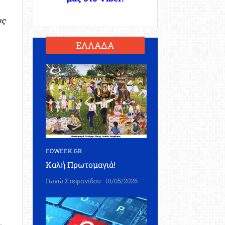
ως
ΕΛΛΑΔΑ
EDWEEK.GR
Καλή Πρωτομαγιά!
Γωγώ Στεφανίδου
01/05/2026