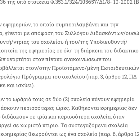
36 της υπό στοιχεία Φ.353.1/324/105657/Δ1/8- 10-2002 (Β
 εφημεριών, το οποίο συμπεριλαμβάνει και την
, γίνεται με απόφαση του Συλλόγου Διδασκόντων/ουσω
υντή/ντριας του σχολείου ή του/της Υποδιευθυντή/
ποπτεία της εφημερίας σε όλη τη διάρκεια του διδακτικο
́ν αναρτάται στον πίνακα ανακοινώσεων του
βάλλεται στον/στην Προϊστάμενο/μένη Εκπαιδευτικώ
Ωρολόγιο Πρόγραμμα του σχολείου (παρ. 3, άρθρο 12, ΠΔ
ε και ισχύει).
 το ωράριό τους σε δύο (2) σχολεία κάνουν εφημερία
διδάσκουν περισσότερες ώρες. Καθήκοντα εφημερίας δεν
διδάσκουν σε τρία και περισσότερα σχολεία, όταν
υργεί σε χωριστό κτίριο. Τα συστεγαζόμενα σχολεία
φημερίας θεωρούνται ως ένα σχολείο (παρ. 6, άρθρο 12