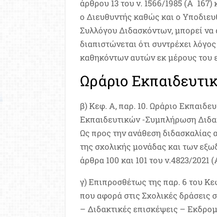
άρθρου 13 του ν. 1566/1985 (Α ́ 167
ο Διευθυντής καθώς και ο Υποδιευθ
Συλλόγου Διδασκόντων, μπορεί να 
διαπιστώνεται ότι συντρέχει λόγο
καθηκόντων αυτών εκ μέρους του 
Ωράριο Εκπαιδευτικω
β) Κεφ. Α, παρ. 10. Ωράριο Εκπαιδευ
Εκπαιδευτικών -Συμπλήρωση Διδακ
Ως προς την ανάθεση διδασκαλίας α
της σχολικής μονάδας και των εξωδ
άρθρα 100 και 101 του ν.4823/2021 (Α
γ) Επιπροσθέτως της παρ. 6 του Κεφ
που αφορά στις Σχολικές δράσεις 
– Διδακτικές επισκέψεις – Εκδρομε