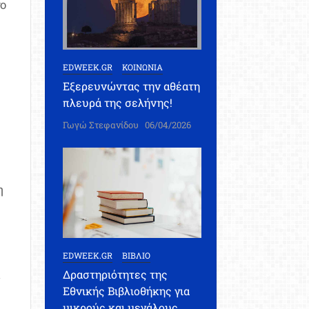
νο
EDWEEK.GR
ΚΟΙΝΩΝΙΑ
Εξερευνώντας την αθέατη
πλευρά της σελήνης!
Γωγώ Στεφανίδου
06/04/2026
η
EDWEEK.GR
ΒΙΒΛΙΟ
Δραστηριότητες της
ς
Εθνικής Βιβλιοθήκης για
μικρούς και μεγάλους