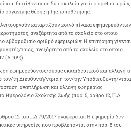
ί που διατίθενται σε δύο σχολεία για ίσο αριθμό ωρών,
ο οργανικής θέσης ή 1ης τοποθέτησης.
λειτουργούν καταρτίζουν κοινό πίνακα εφημερευόντων
γκροτήματος, ανεξάρτητα από το σχολείο στο οποίο
διο εβδομαδιαίο αριθμό εφημεριών. Η επιτήρηση γίνετα
 μαθητές/τριες, ανεξάρτητα από το σχολείο στο οποίο
7 (Α ́109)).
ρωση εφημερεύοντος/ουσας εκπαιδευτικού και αλλαγή τ
πό τον/τη Διευθυντή/ντρια ή τον/την Υποδιευθυντή/ντρι
τάσταση, αναπλήρωση και αλλαγή εφημερίας
ο Ημερολόγιο Σχολικής Ζωής (παρ. 5, άρθρο 12, Π.Δ.
́ρθρου 12 του ΠΔ 79/2017 αναφέρεται: Η εφημερία δεν
κτικές υπηρεσίες που προβλέπονται στην παρ. 8 του