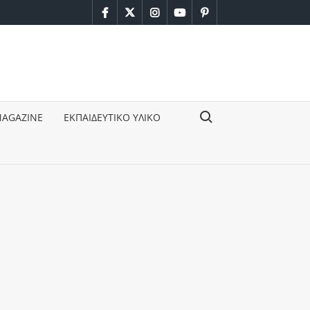
facebook
twitter
instagram
youtube
pinterest
Search for:
MAGAZINE
ΕΚΠΑΙΔΕΥΤΙΚΟ ΥΛΙΚΟ