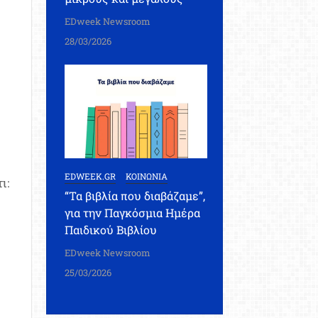
EDweek Newsroom
28/03/2026
EDWEEK.GR
ΚΟΙΝΩΝΙΑ
ι:
“Τα βιβλία που διαβάζαμε”,
για την Παγκόσμια Ημέρα
Παιδικού Βιβλίου
EDweek Newsroom
25/03/2026