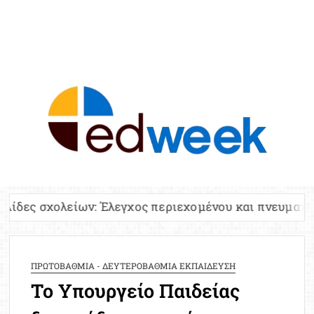
ED
Ειδήσε
Εκπαί
Υπου
Παιδ
Πανελλ
ίων: Έλεγχος περιεχομένου και πνευματικών δικαιωμά
Αναπλη
Πίνα
Ειδική
ΠΡΩΤΟΒΑΘΜΙΑ - ΔΕΥΤΕΡΟΒΑΘΜΙΑ ΕΚΠΑΙΔΕΥΣΗ
Προσλ
Το Υπουργείο Παιδείας
Έκτ
Επικαι