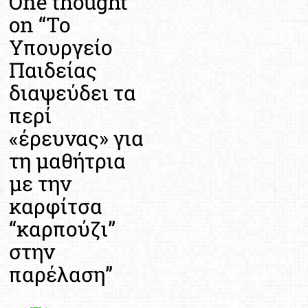
One thought
on “
Το
Υπουργείο
Παιδείας
διαψεύδει τα
περί
«έρευνας» για
τη μαθήτρια
με την
καρφίτσα
“καρπούζι”
στην
παρέλαση
”