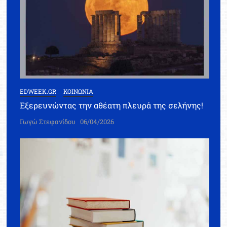
EDWEEK.GR
ΚΟΙΝΩΝΙΑ
Εξερευνώντας την αθέατη πλευρά της σελήνης!
Γωγώ Στεφανίδου
06/04/2026