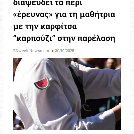
διαψεύδει τα περί
Μοριοδ
Βάσ
«έρευνας» για τη μαθήτρια
Σπου
με την καρφίτσα
Εργ
“καρπούζι” στην παρέλαση
EDweek Newsroom
30/10/2025