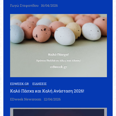
Γωγώ Στεφανίδου
16/04/2026
EDWEEK.GR
ΕΙΔΗΣΕΙΣ
Καλό Πάσχα και Καλή Ανάσταση 2026!
EDweek Newsroom
12/04/2026