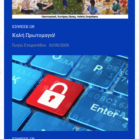
EDWEEK.GR
Καλή Πρωτομαγιά!
Γωγώ Στεφανίδου
01/05/2026
EDWEEK.GR