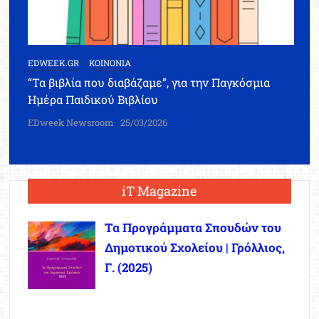
EDWEEK.GR
ΚΟΙΝΩΝΙΑ
“Τα βιβλία που διαβάζαμε”, για την Παγκόσμια
Ημέρα Παιδικού Βιβλίου
EDweek Newsroom
25/03/2026
iT Magazine
Τα Προγράμματα Σπουδών του
Δημοτικού Σχολείου | Γρόλλιος,
Γ. (2025)