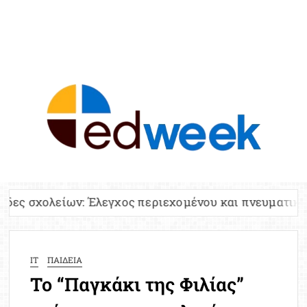
ED
Ειδήσε
Εκπαί
Υπου
Παιδ
Πανελλ
Έλεγχος περιεχομένου και πνευματικών δικαιωμάτων
Αναπλη
Πίνα
Ειδική
IT
ΠΑΙΔΕΙΑ
Προσλ
Το “Παγκάκι της Φιλίας”
Έκτ
Επικαι