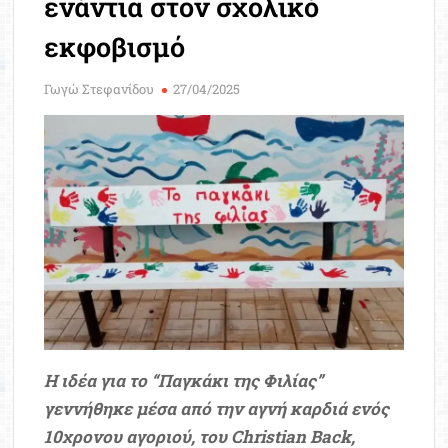
ενάντια στον σχολικό
Μοριοδ
Βάσ
εκφοβισμό
Σπου
Εργ
Γωγώ Στεφανίδου
27/04/2025
Η ιδέα για το “Παγκάκι της Φιλίας”
γεννήθηκε μέσα από την αγνή καρδιά ενός
10χρονου αγοριού, του Christian Back,