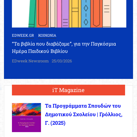
EDWEEK.GR
ΚΟΙΝΩΝΙΑ
“Τα βιβλία που διαβάζαμε”, για την Παγκόσμια
Ημέρα Παιδικού Βιβλίου
EDweek Newsroom
25/03/2026
iT Magazine
Τα Προγράμματα Σπουδών του
Δημοτικού Σχολείου | Γρόλλιος,
Γ. (2025)