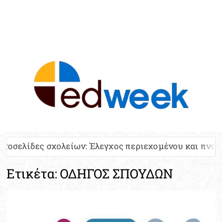
ED
Ειδήσε
Εκπαί
Υπου
Παιδ
Πανελλ
 σχολείων: Έλεγχος περιεχομένου και πνευματικών δ
Αναπλη
Πίνα
Ετικέτα:
ΟΔΗΓΟΣ ΣΠΟΥΔΩΝ
Ειδική
Προσλ
Έκτ
Επικαι