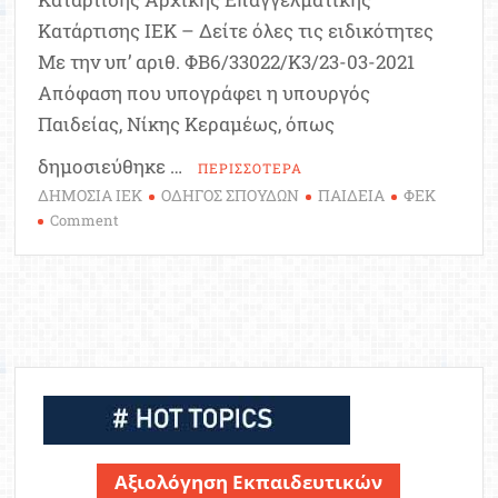
Κατάρτισης ΙΕΚ – Δείτε όλες τις ειδικότητες
Με την υπ’ αριθ. ΦΒ6/33022/K3/23-03-2021
Απόφαση που υπογράφει η υπουργός
Παιδείας, Νίκης Κεραμέως, όπως
δημοσιεύθηκε …
ΠΕΡΙΣΣΟΤΕΡΑ
ΔΗΜΟΣΙΑ ΙΕΚ
ΟΔΗΓΟΣ ΣΠΟΥΔΩΝ
ΠΑΙΔΕΙΑ
ΦΕΚ
on
Comment
ΙΕΚ:
Νέοι
οδηγοί
Κατάρτισης
Αρχικής
Επαγγελματικής
Κατάρτισης
|
2021
Αξιολόγηση Εκπαιδευτικών