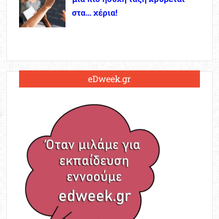
στα… χέρια!
eDweek.gr