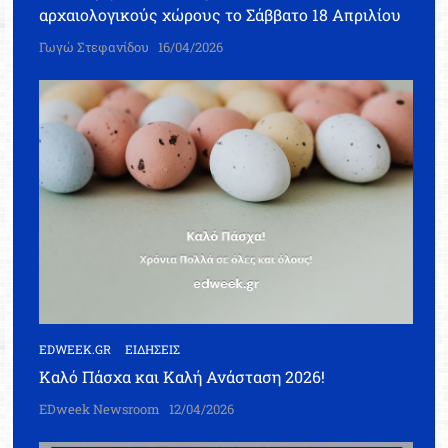
αρχαιολογικούς χώρους το Σάββατο 18 Απριλίου
Γωγώ Στεφανίδου
16/04/2026
EDWEEK.GR
ΕΙΔΗΣΕΙΣ
Καλό Πάσχα και Καλή Ανάσταση 2026!
EDweek Newsroom
12/04/2026