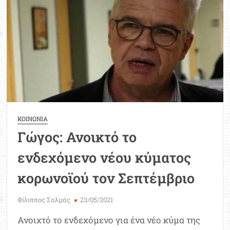
Μοριοδ
Βάσ
Σπου
Εργ
ΚΟΙΝΩΝΙΑ
Γώγος: Ανοικτό το
ενδεχόμενο νέου κύματος
κορωνοϊού τον Σεπτέμβριο
Φίλιππος Σαλμάς
23/05/2021
Ανοιχτό το ενδεχόμενο για ένα νέο κύμα της