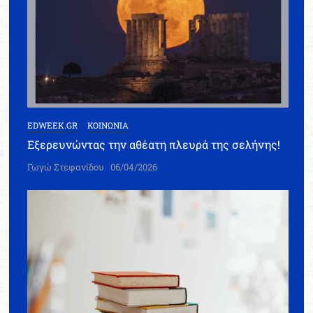
EDWEEK.GR
ΚΟΙΝΩΝΙΑ
Εξερευνώντας την αθέατη πλευρά της σελήνης!
Γωγώ Στεφανίδου
06/04/2026