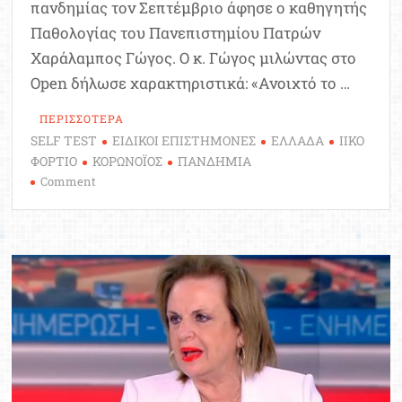
πανδημίας τον Σεπτέμβριο άφησε ο καθηγητής
Παθολογίας του Πανεπιστημίου Πατρών
Χαράλαμπος Γώγος. Ο κ. Γώγος μιλώντας στο
Οpen δήλωσε χαρακτηριστικά: «Ανοιχτό το …
ΠΕΡΙΣΣΟΤΕΡΑ
SELF TEST
ΕΙΔΙΚΟΙ ΕΠΙΣΤΗΜΟΝΕΣ
ΕΛΛΑΔΑ
ΙΙΚΟ
ΦΟΡΤΙΟ
ΚΟΡΩΝΟΪΟΣ
ΠΑΝΔΗΜΙΑ
on
Comment
Γώγος:
Ανοικτό
το
ενδεχόμενο
νέου
κύματος
κορωνοϊού
τον
Σεπτέμβριο