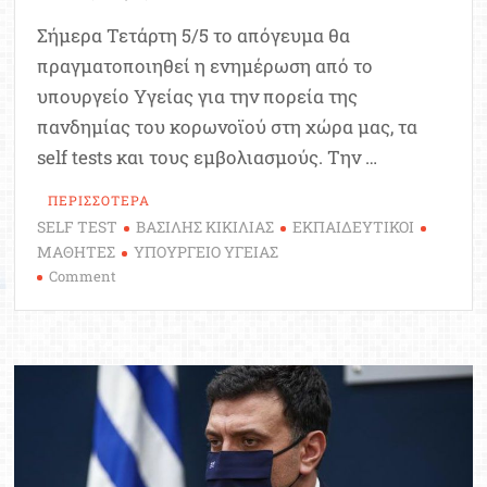
Σήμερα Τετάρτη 5/5 το απόγευμα θα
πραγματοποιηθεί η ενημέρωση από το
υπουργείο Υγείας για την πορεία της
πανδημίας του κορωνοϊού στη χώρα μας, τα
self tests και τους εμβολιασμούς. Την …
ΠΕΡΙΣΣΟΤΕΡΑ
SELF TEST
ΒΑΣΙΛΗΣ ΚΙΚΙΛΙΑΣ
ΕΚΠΑΙΔΕΥΤΙΚΟΙ
ΜΑΘΗΤΕΣ
ΥΠΟΥΡΓΕΙΟ ΥΓΕΙΑΣ
on
Comment
Κορωνοϊός
–
self
tests
–
εμβολιασμοί:
Σήμερα
5/5