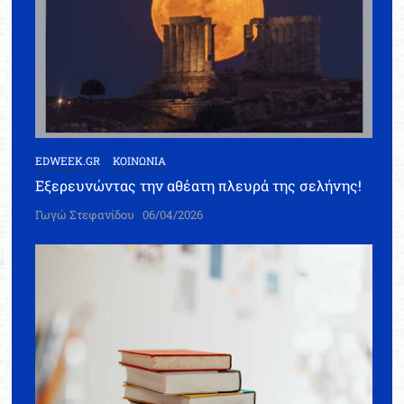
EDWEEK.GR
ΚΟΙΝΩΝΙΑ
Εξερευνώντας την αθέατη πλευρά της σελήνης!
Γωγώ Στεφανίδου
06/04/2026