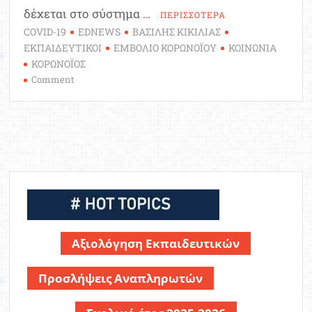
δέχεται στο σύστημα …
ΠΕΡΙΣΣΟΤΕΡΑ
COVID-19
EDNEWS
ΒΑΣΙΛΗΣ ΚΙΚΙΛΙΑΣ
ΕΚΠΑΙΔΕΥΤΙΚΟΙ
ΕΜΒΟΛΙΟ ΚΟΡΩΝΟΪΟΥ
ΚΟΙΝΩΝΙΑ
ΚΟΡΩΝΟΪΟΣ
on
Comment
Κικίλιας:
Εθνικό
σχέδιο
εμβολιαστικής
κάλυψης
για
covid-
19
–
Προηγούνται
Αξιολόγηση Εκπαιδευτικών
οι
εκπαιδευτικοί
Προσλήψεις Αναπληρωτών