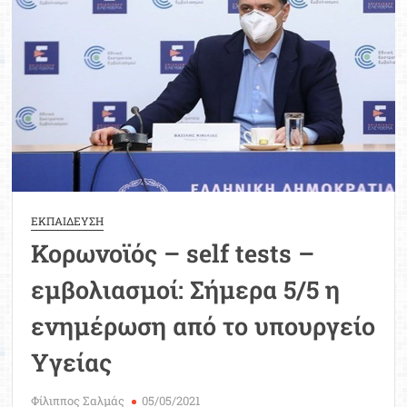
Μοριοδ
Βάσ
Σπου
Εργ
ΕΚΠΑΙΔΕΥΣΗ
Κορωνοϊός – self tests –
εμβολιασμοί: Σήμερα 5/5 η
ενημέρωση από το υπουργείο
Υγείας
Φίλιππος Σαλμάς
05/05/2021