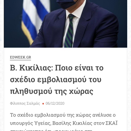
η
ενημέρωση
από
το
υπουργείο
Υγείας
EDWEEK.GR
Β. Κικίλιας: Ποιο είναι το
σχέδιο εμβολιασμού του
πληθυσμού της χώρας
Φίλιππος Σαλμάς
06/12/2020
Το σχέδιο εμβολιασμού της χώρας ανέλυσε ο
υπουργός Υγείας, Βασίλης Κικιλίας στον ΣΚΑΪ