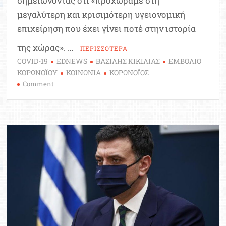
σημειώνοντας ότι «προχωράμε στη
μεγαλύτερη και κρισιμότερη υγειονομική
επιχείρηση που έχει γίνει ποτέ στην ιστορία
της χώρας». …
ΠΕΡΙΣΣΟΤΕΡΑ
COVID-19
EDNEWS
ΒΑΣΙΛΗΣ ΚΙΚΙΛΙΑΣ
ΕΜΒΟΛΙΟ
ΚΟΡΩΝΟΪΟΥ
ΚΟΙΝΩΝΙΑ
ΚΟΡΩΝΟΪΟΣ
on
Comment
Β.
Κικίλιας:
Ποιο
είναι
το
σχέδιο
εμβολιασμού
του
πληθυσμού
της
χώρας