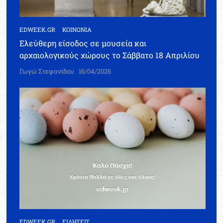
EDWEEK.GR
ΚΟΙΝΩΝΙΑ
Ελεύθερη είσοδος σε μουσεία και
αρχαιολογικούς χώρους το Σάββατο 18 Απριλίου
Γωγώ Στεφανίδου
16/04/2026
EDWEEK.GR
ΕΙΔΗΣΕΙΣ