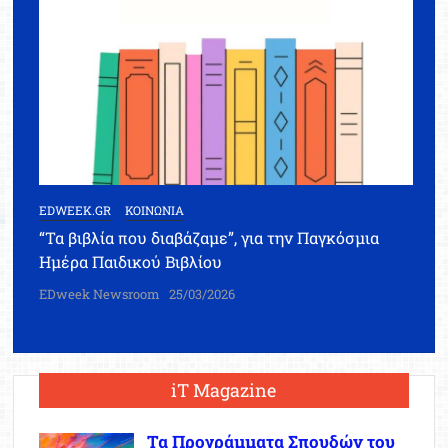
EDWEEK.GR
ΚΟΙΝΩΝΙΑ
“Τα βιβλία που διαβάζαμε”, για την Παγκόσμια
Ημέρα Παιδικού Βιβλίου
EDweek Newsroom
25/03/2026
iT Magazine
Τα Προγράμματα Σπουδών του