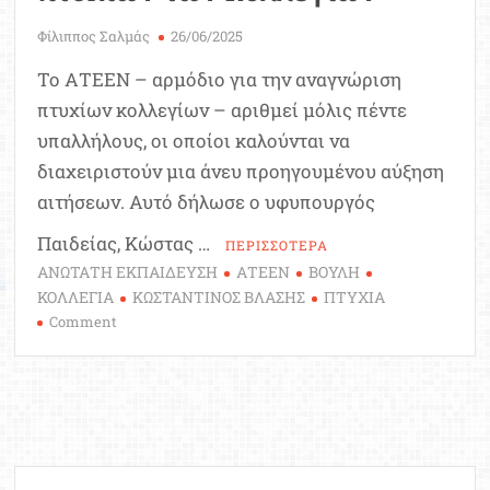
Φίλιππος Σαλμάς
26/06/2025
Το ΑΤΕΕΝ – αρμόδιο για την αναγνώριση
πτυχίων κολλεγίων – αριθμεί μόλις πέντε
υπαλλήλους, οι οποίοι καλούνται να
διαχειριστούν μια άνευ προηγουμένου αύξηση
αιτήσεων. Αυτό δήλωσε ο υφυπουργός
Παιδείας, Κώστας …
ΠΕΡΙΣΣΟΤΕΡΑ
ΑΝΩΤΑΤΗ ΕΚΠΑΙΔΕΥΣΗ
ΑΤΕΕΝ
ΒΟΥΛΗ
ΚΟΛΛΕΓΙΑ
ΚΩΣΤΑΝΤΙΝΟΣ ΒΛΑΣΗΣ
ΠΤΥΧΙΑ
on
Comment
Κραυγή
αγωνίας
για
το
ΑΤΕΕΝ:
Μόνο
5