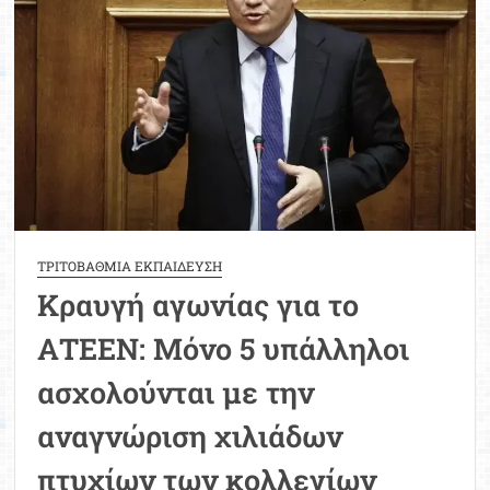
Μοριοδ
Βάσ
Σπου
Εργ
ΤΡΙΤΟΒΑΘΜΙΑ ΕΚΠΑΙΔΕΥΣΗ
Κραυγή αγωνίας για το
ΑΤΕΕΝ: Μόνο 5 υπάλληλοι
ασχολούνται με την
αναγνώριση χιλιάδων
πτυχίων των κολλεγίων