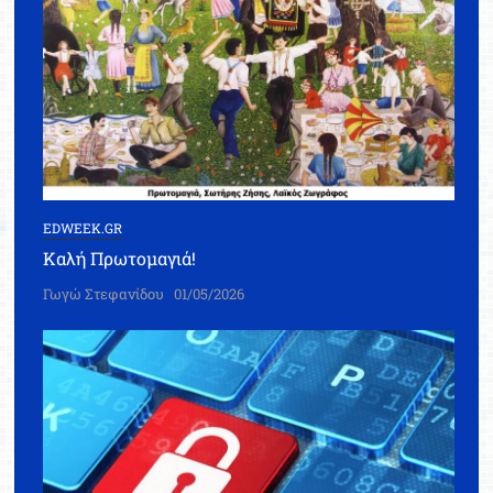
EDWEEK.GR
Καλή Πρωτομαγιά!
Γωγώ Στεφανίδου
01/05/2026