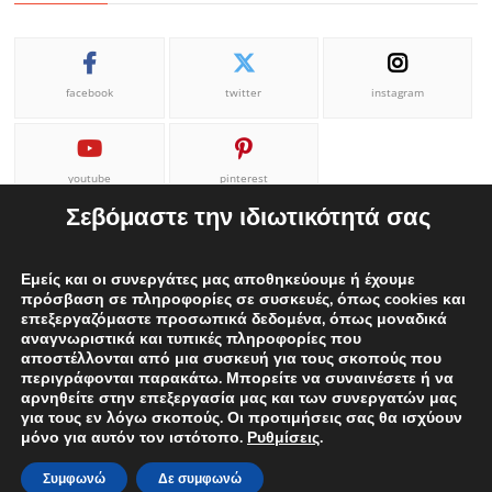
facebook
twitter
instagram
youtube
pinterest
Σεβόμαστε την ιδιωτικότητά σας
Εμείς και οι συνεργάτες μας αποθηκεύουμε ή έχουμε
πρόσβαση σε πληροφορίες σε συσκευές, όπως cookies και
επεξεργαζόμαστε προσωπικά δεδομένα, όπως μοναδικά
ΕΠΙΚΟΙΝΩΝΙΑ
ΟΡΟΙ ΧΡΗΣΗΣ
Η ΟΜΑΔΑ ΜΑΣ
αναγνωριστικά και τυπικές πληροφορίες που
αποστέλλονται από μια συσκευή για τους σκοπούς που
ΔΙΑΦΗΜΙΣΕΙΣ
περιγράφονται παρακάτω. Μπορείτε να συναινέσετε ή να
αρνηθείτε στην επεξεργασία μας και των συνεργατών μας
για τους εν λόγω σκοπούς. Οι προτιμήσεις σας θα ισχύουν
μόνο για αυτόν τον ιστότοπο.
Ρυθμίσεις
.
Proudly powered by WordPress
|
Theme: edweek.gr
|
By
ThemeSpiral.com.
Συμφωνώ
Δε συμφωνώ