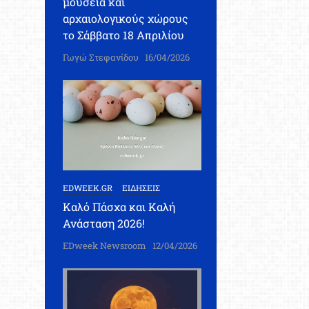
μουσεία και
αρχαιολογικούς χώρους
το Σάββατο 18 Απριλίου
Γωγώ Στεφανίδου
16/04/2026
EDWEEK.GR
ΕΙΔΗΣΕΙΣ
Καλό Πάσχα και Καλή
Ανάσταση 2026!
EDweek Newsroom
12/04/2026