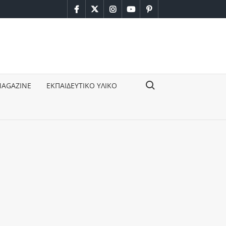
facebook
twitter
instagram
youtube
pinterest
Search for:
MAGAZINE
ΕΚΠΑΙΔΕΥΤΙΚΟ ΥΛΙΚΟ