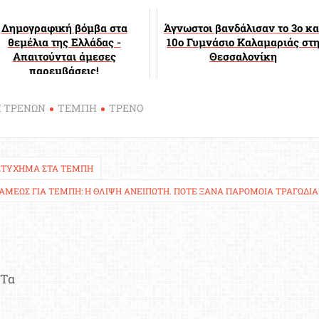
Δημογραφική βόμβα στα
Άγνωστοι βανδάλισαν το 3ο κα
θεμέλια της Ελλάδας -
10ο Γυμνάσιο Καλαμαριάς στ
Απαιτούνται άμεσες
Θεσσαλονίκη
παρεμβάσεις!
Η ΤΡΕΝΩΝ
ΤΕΜΠΗ
ΤΡΕΝΟ
ΥΣΤΎΧΗΜΑ ΣΤΑ ΤΈΜΠΗ
ΑΜΈΩΣ ΓΙΑ ΤΈΜΠΗ: Η ΘΛΊΨΗ ΑΝΕΊΠΩΤΗ. ΠΟΤΈ ΞΑΝΆ ΠΑΡΌΜΟΙΑ ΤΡΑΓΩΔΊΑ
Τα