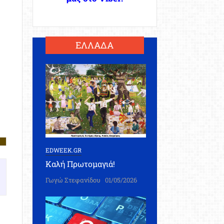
ΕΛΛΑΔΑ
EDWEEK.GR
Καλή Πρωτομαγιά!
Γωγώ Στεφανίδου
01/05/2026