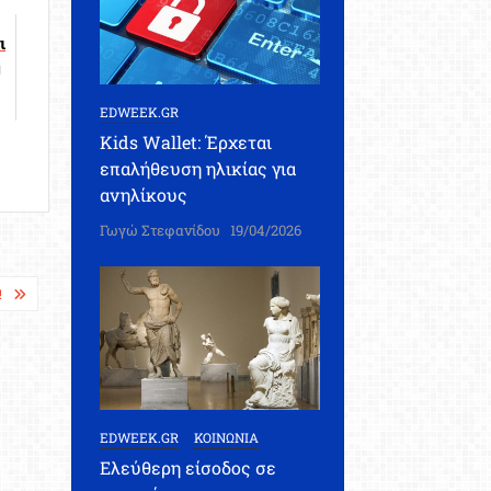
ι
η
EDWEEK.GR
Kids Wallet: Έρχεται
επαλήθευση ηλικίας για
ανηλίκους
Γωγώ Στεφανίδου
19/04/2026
!
EDWEEK.GR
ΚΟΙΝΩΝΙΑ
Ελεύθερη είσοδος σε