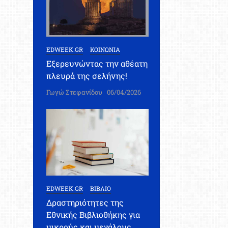
EDWEEK.GR
ΚΟΙΝΩΝΙΑ
Εξερευνώντας την αθέατη
πλευρά της σελήνης!
Γωγώ Στεφανίδου
06/04/2026
EDWEEK.GR
ΒΙΒΛΙΟ
Δραστηριότητες της
Εθνικής Βιβλιοθήκης για
μικρούς και μεγάλους