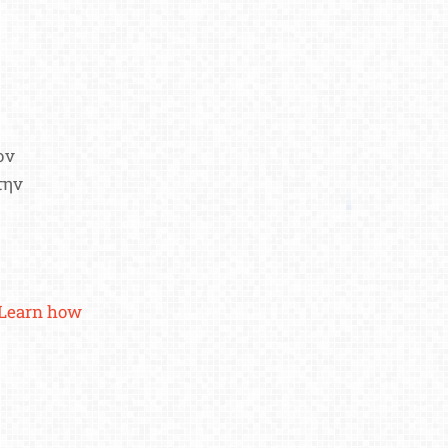
ον
την
Learn how