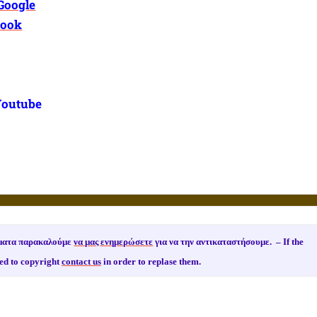
Google
book
Youtube
ιώματα παρακαλούμε
να μας ενημερώσετε
για να την αντικαταστήσουμε. –
If the
ed to copyright
contact us
in order to replase them.