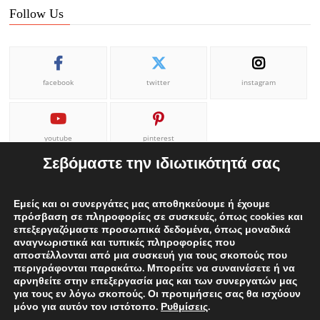
Follow Us
facebook
twitter
instagram
youtube
pinterest
Σεβόμαστε την ιδιωτικότητά σας
Εμείς και οι συνεργάτες μας αποθηκεύουμε ή έχουμε
πρόσβαση σε πληροφορίες σε συσκευές, όπως cookies και
επεξεργαζόμαστε προσωπικά δεδομένα, όπως μοναδικά
ΕΠΙΚΟΙΝΩΝΙΑ
ΟΡΟΙ ΧΡΗΣΗΣ
Η ΟΜΑΔΑ ΜΑΣ
αναγνωριστικά και τυπικές πληροφορίες που
αποστέλλονται από μια συσκευή για τους σκοπούς που
ΔΙΑΦΗΜΙΣΕΙΣ
περιγράφονται παρακάτω. Μπορείτε να συναινέσετε ή να
αρνηθείτε στην επεξεργασία μας και των συνεργατών μας
για τους εν λόγω σκοπούς. Οι προτιμήσεις σας θα ισχύουν
μόνο για αυτόν τον ιστότοπο.
Ρυθμίσεις
.
Proudly powered by WordPress
|
Theme: edweek.gr
|
By