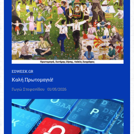
EDWEEK.GR
Καλή Πρωτομαγιά!
Γωγώ Στεφανίδου
01/05/2026