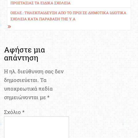
άρθρων
ΠΡΟΣΤΑΣΊΑΣ ΤΑ ΕΙΔΙΚΆ ΣΧΟΛΕΊΑ
ΟΙΕΛΕ.: ΤΗΛΕΚΠΑΊΔΕΥΣΗ ΑΠΌ ΤΟ ΠΡΩΊ ΣΕ ΔΗΜΟΤΙΚΆ ΙΔΙΩΤΙΚΆ
ΣΧΟΛΕΊΑ ΚΑΤΆ ΠΑΡΆΒΑΣΗ ΤΗΣ Υ.Α
Αφήστε μια
απάντηση
Η ηλ. διεύθυνση σας δεν
δημοσιεύεται.
Τα
υποχρεωτικά πεδία
σημειώνονται με
*
Σχόλιο
*