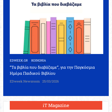
EDWEEK.GR
ΚΟΙΝΩΝΙΑ
“Τα βιβλία που διαβάζαμε”, για την Παγκόσμια
Ημέρα Παιδικού Βιβλίου
EDweek Newsroom
25/03/2026
iT Magazine