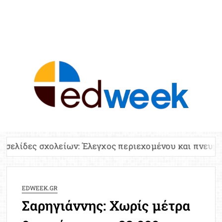
ED
Ειδήσε
Εκπαί
Υπου
Παιδ
Πανελλ
είων: Έλεγχος περιεχομένου και πνευματικών δικαιω
Αναπλη
Πίνα
Ειδική
EDWEEK.GR
Προσλ
Σαρηγιάννης: Χωρίς μέτρα
Έκτ
Επικαι