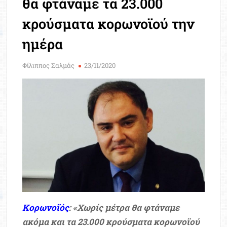
θα φτάναμε τα 23.000
Μοριοδ
Βάσ
κρούσματα κορωνοϊού την
Σπου
ημέρα
Εργ
Φίλιππος Σαλμάς
23/11/2020
Κορωνοϊός
: «Χωρίς μέτρα θα φτάναμε
ακόμα και τα 23.000 κρούσματα κορωνοϊού