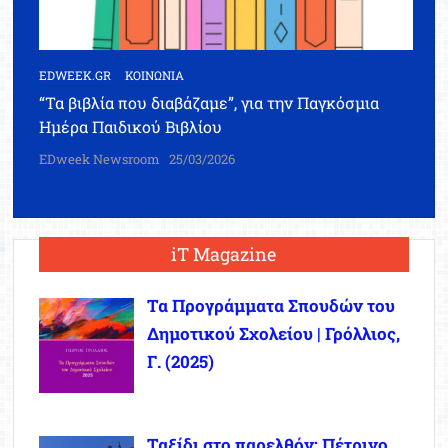
EDWEEK.GR
ΚΟΙΝΩΝΙΑ
“Τα βιβλία που διαβάζαμε”, για την Παγκόσμια
Ημέρα Παιδικού Βιβλίου
EDweek Newsroom
25/03/2026
iT Magazine
Τα Προγράμματα Σπουδών του
Δημοτικού Σχολείου | Γρόλλιος,
Γ. (2025)
Ταξίδι στο παρελθόν: Πέτρινο