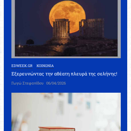
EDWEEK.GR
ΚΟΙΝΩΝΙΑ
Εξερευνώντας την αθέατη πλευρά της σελήνης!
Γωγώ Στεφανίδου
06/04/2026