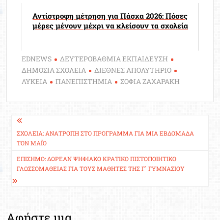
Αντίστροφη μέτρηση για Πάσχα 2026: Πόσες
μέρες μένουν μέχρι να κλείσουν τα σχολεία
EDNEWS
ΔΕΥΤΕΡΟΒΑΘΜΙΑ ΕΚΠΑΙΔΕΥΣΗ
ΔΗΜΟΣΙΑ ΣΧΟΛΕΙΑ
ΔΙΕΘΝΕΣ ΑΠΟΛΥΤΗΡΙΟ
ΛΥΚΕΙΑ
ΠΑΝΕΠΙΣΤΗΜΙΑ
ΣΟΦΙΑ ΖΑΧΑΡΑΚΗ
Πλοήγηση
άρθρων
ΣΧΟΛΕΊΑ: ΑΝΑΤΡΟΠΉ ΣΤΟ ΠΡΌΓΡΑΜΜΑ ΓΙΑ ΜΊΑ ΕΒΔΟΜΆΔΑ
ΤΟΝ ΜΆΙΟ
ΕΠΊΣΗΜΟ: ΔΩΡΕΆΝ ΨΗΦΙΑΚΌ ΚΡΑΤΙΚΌ ΠΙΣΤΟΠΟΙΗΤΙΚΌ
ΓΛΩΣΣΟΜΆΘΕΙΑΣ ΓΙΑ ΤΟΥΣ ΜΑΘΗΤΈΣ ΤΗΣ Γ΄ ΓΥΜΝΑΣΊΟΥ
Αφήστε μια