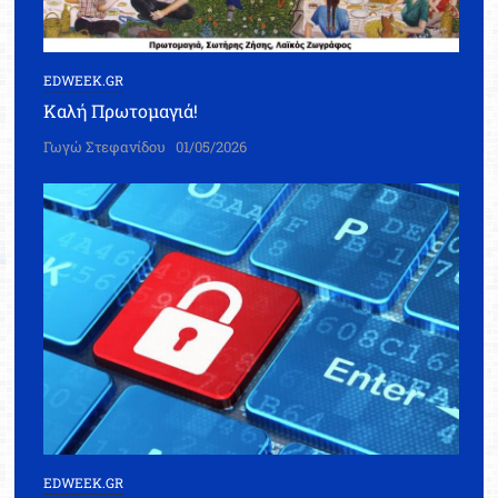
EDWEEK.GR
Καλή Πρωτομαγιά!
Γωγώ Στεφανίδου
01/05/2026
EDWEEK.GR