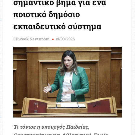
σημαντικό βήμα για ένα
Μοριοδ
Βάσ
ποιοτικό δημόσιο
Σπου
εκπαιδευτικό σύστημα
Εργ
EDweek Newsroom
19/03/2026
Τι τόνισε η υπουργός Παιδείας,