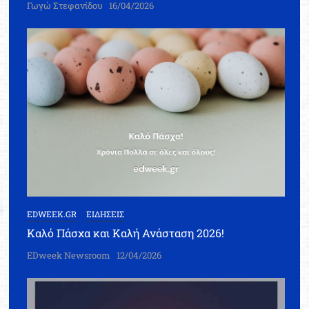
Γωγώ Στεφανίδου
16/04/2026
EDWEEK.GR
ΕΙΔΗΣΕΙΣ
Καλό Πάσχα και Καλή Ανάσταση 2026!
EDweek Newsroom
12/04/2026