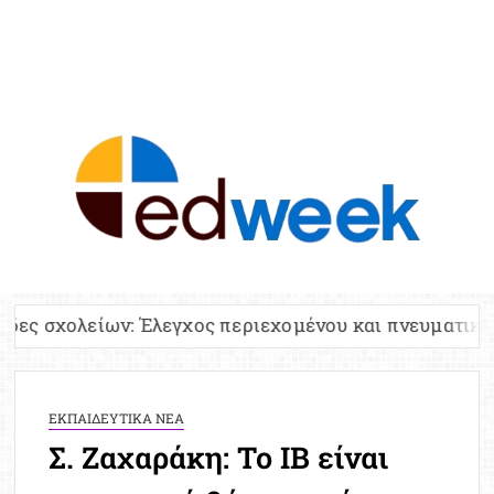
ED
Ειδήσε
Εκπαί
Υπου
Παιδ
Πανελλ
Έλεγχος περιεχομένου και πνευματικών δικαιωμάτων
Αναπλη
Πίνα
Ειδική
ΕΚΠΑΙΔΕΥΤΙΚΑ ΝΕΑ
Προσλ
Σ. Ζαχαράκη: Το IB είναι
Έκτ
Επικαι