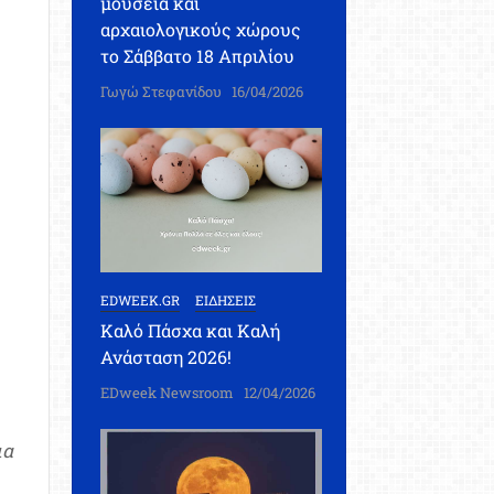
μουσεία και
αρχαιολογικούς χώρους
το Σάββατο 18 Απριλίου
Γωγώ Στεφανίδου
16/04/2026
EDWEEK.GR
ΕΙΔΗΣΕΙΣ
Καλό Πάσχα και Καλή
Ανάσταση 2026!
EDweek Newsroom
12/04/2026
ια