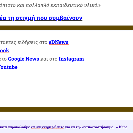
όπιστο και πολλαπλό εκπαιδευτικό υλικό.
»
νέα τη
στιγμή που συμβαίνουν
κτακτες ειδήσεις στο
eDNews
book
 στο
Google News
και στο
Instagram
Youtube
ιώματα παρακαλούμε
να μας ενημερώσετε
για να την αντικαταστήσουμε. –
If the