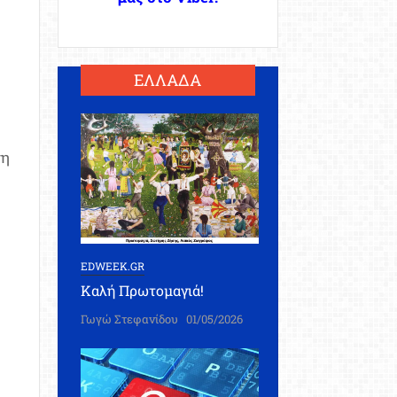
ΕΛΛΑΔΑ
ση
EDWEEK.GR
Καλή Πρωτομαγιά!
Γωγώ Στεφανίδου
01/05/2026