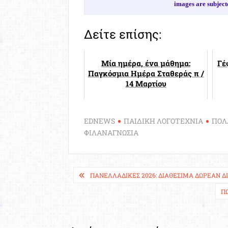
images are subject
Δείτε επίσης:
Μία ημέρα, ένα μάθημα:
Γέ
Παγκόσμια Ημέρα Σταθεράς π /
14 Μαρτίου
EDNEWS
ΠΑΙΔΙΚΗ ΛΟΓΟΤΕΧΝΙΑ
ΠΟΛ
ΦΙΛΑΝΑΓΝΩΣΙΑ
Πλοήγηση
ΠΑΝΕΛΛΑΔΙΚΈΣ 2026: ΔΙΑΘΈΣΙΜΑ ΔΩΡΕΆΝ 
άρθρων
Π