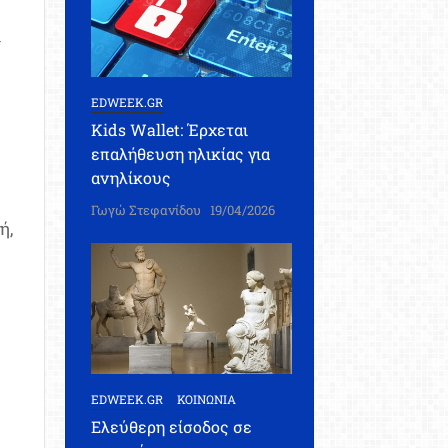
ν
EDWEEK.GR
Kids Wallet: Έρχεται
επαλήθευση ηλικίας για
ανηλίκους
Γωγώ Στεφανίδου
19/04/2026
ή,
EDWEEK.GR
ΚΟΙΝΩΝΙΑ
Ελεύθερη είσοδος σε