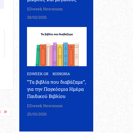
EDweek Newsroom
28/03/2026
EDWEEK.GR
ΚΟΙΝΩΝΙΑ
“Τα βιβλία που διαβάζαμε”,
για την Παγκόσμια Ημέρα
Παιδικού Βιβλίου
EDweek Newsroom
Π
25/03/2026