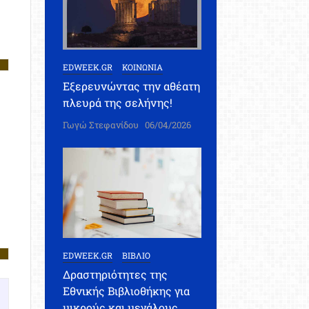
EDWEEK.GR
ΚΟΙΝΩΝΙΑ
Εξερευνώντας την αθέατη
πλευρά της σελήνης!
Γωγώ Στεφανίδου
06/04/2026
EDWEEK.GR
ΒΙΒΛΙΟ
Δραστηριότητες της
Εθνικής Βιβλιοθήκης για
μικρούς και μεγάλους