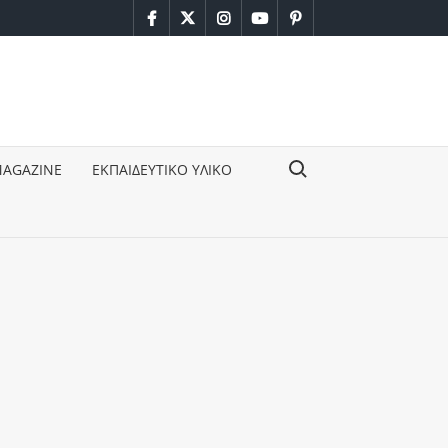
facebook
twitter
instagram
youtube
pinterest
Search for:
MAGAZINE
ΕΚΠΑΙΔΕΥΤΙΚΟ ΥΛΙΚΟ