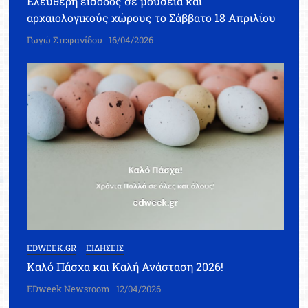
Ελεύθερη είσοδος σε μουσεία και
αρχαιολογικούς χώρους το Σάββατο 18 Απριλίου
Γωγώ Στεφανίδου
16/04/2026
EDWEEK.GR
ΕΙΔΗΣΕΙΣ
Καλό Πάσχα και Καλή Ανάσταση 2026!
EDweek Newsroom
12/04/2026