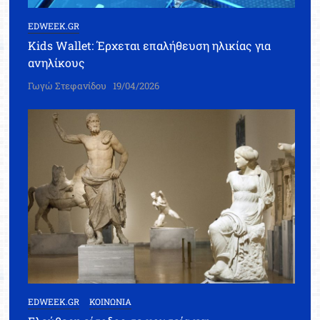
EDWEEK.GR
Kids Wallet: Έρχεται επαλήθευση ηλικίας για
ανηλίκους
Γωγώ Στεφανίδου
19/04/2026
EDWEEK.GR
ΚΟΙΝΩΝΙΑ