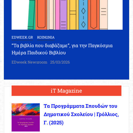
EDWEEK.GR
ΚΟΙΝΩΝΙΑ
“Τα βιβλία που διαβάζαμε”, για την Παγκόσμια
Ημέρα Παιδικού Βιβλίου
EDweek Newsroom
25/03/2026
iT Magazine
Τα Προγράμματα Σπουδών του
Δημοτικού Σχολείου | Γρόλλιος,
Γ. (2025)