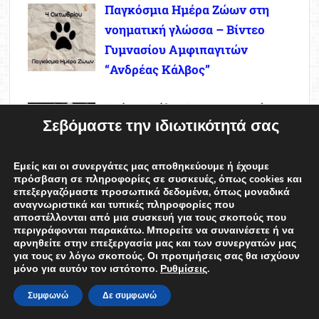
Παγκόσμια Ημέρα Ζώων στη
νοηματική γλώσσα – Βίντεο
Γυμνασίου Αμφιπαγιτών
“Ανδρέας Κάλβος”
Φρίντα Κάλο: Φωτογραφική
Σεβόμαστε την ιδιωτικότητά σας
έκθεση στο Μουσείο
Φωτογραφίας Θεσσαλονίκης
Εμείς και οι συνεργάτες μας αποθηκεύουμε ή έχουμε
πρόσβαση σε πληροφορίες σε συσκευές, όπως cookies και
επεξεργαζόμαστε προσωπικά δεδομένα, όπως μοναδικά
αναγνωριστικά και τυπικές πληροφορίες που
Εκπαιδευτικοί: Πώς να
αποστέλλονται από μια συσκευή για τους σκοπούς που
αξιοποιήσετε την ταινία “Το
περιγράφονται παρακάτω. Μπορείτε να συναινέσετε ή να
αρνηθείτε στην επεξεργασία μας και των συνεργατών μας
Κόκκινο Μπαλόνι” στην τάξη
για τους εν λόγω σκοπούς. Οι προτιμήσεις σας θα ισχύουν
μόνο για αυτόν τον ιστότοπο.
Ρυθμίσεις
.
Συμφωνώ
Δε συμφωνώ
Εκπαιδευτικοί: Το μυστικό για