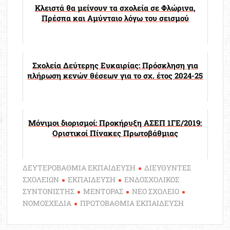
Κλειστά θα μείνουν τα σχολεία σε Φλώρινα,
Πρέσπα και Αμύνταιο λόγω του σεισμού
Σχολεία Δεύτερης Ευκαιρίας: Πρόσκληση για
πλήρωση κενών θέσεων για το σχ. έτος 2024-25
Μόνιμοι διορισμοί: Προκήρυξη ΑΣΕΠ 1ΓΕ/2019:
Οριστικοί Πίνακες Πρωτοβάθμιας
ΔΕΥΤΕΡΟΒΑΘΜΙΑ ΕΚΠΑΙΔΕΥΣΗ
ΔΙΕΥΘΥΝΤΕΣ
ΣΧΟΛΕΙΩΝ
ΕΚΠΑΙΔΕΥΣΗ
ΕΝΔΟΣΧΟΛΙΚΟΣ
ΣΥΝΤΟΝΙΣΤΗΣ
ΜΕΝΤΟΡΑΣ
ΝΕΟ ΣΧΟΛΕΙΟ
ΝΟΜΟΣΧΕΔΙΑ
ΠΡΩΤΟΒΑΘΜΙΑ ΕΚΠΑΙΔΕΥΣΗ