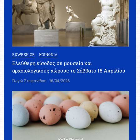
EDWEEK.GR
ΚΟΙΝΩΝΙΑ
Ελεύθερη είσοδος σε μουσεία και
αρχαιολογικούς χώρους το Σάββατο 18 Απριλίου
Γωγώ Στεφανίδου
16/04/2026