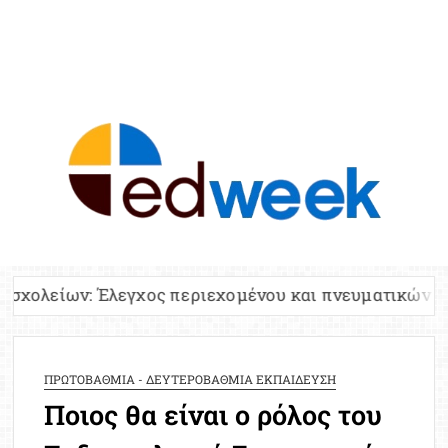
ED
Ειδήσε
Εκπαί
Υπου
Παιδ
Πανελλ
χος περιεχομένου και πνευματικών δικαιωμάτων
Αναπλη
Πίνα
Ειδική
ΠΡΩΤΟΒΑΘΜΙΑ - ΔΕΥΤΕΡΟΒΑΘΜΙΑ ΕΚΠΑΙΔΕΥΣΗ
Προσλ
Ποιος θα είναι ο ρόλος του
Έκτ
Επικαι