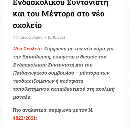
Ενδοσχολικού Συντονιστή
Μοριοδ
Βάσ
και του Mέντορα στο νέο
Σπου
σχολείο
Εργ
Φίλιππος Σαλμάς
16/10/2021
Νέο Σχολείο
: Σύμφωνα με τον νέο νόμο για
την Εκπαίδευση, εισάγεται ο θεσμός του
Ενδοσχολικού Συντονιστή και του
Παιδαγωγικού σύμβουλου – μέντορα των
νεοδιοριζόμενων ή πρόσφατα
τοποθετημένου εκπαιδευτικού στη σχολική
μονάδα.
Πιο αναλυτικά, σύμφωνα με τον Ν.
4823/2021
: