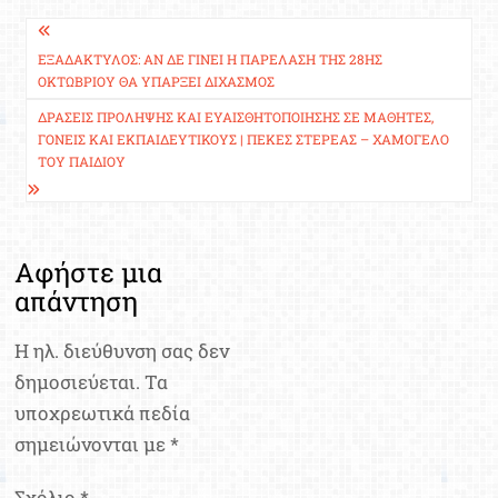
Πλοήγηση
άρθρων
ΕΞΑΔΆΚΤΥΛΟΣ: ΑΝ ΔΕ ΓΊΝΕΙ Η ΠΑΡΈΛΑΣΗ ΤΗΣ 28ΗΣ
ΟΚΤΩΒΡΊΟΥ ΘΑ ΥΠΆΡΞΕΙ ΔΙΧΑΣΜΌΣ
ΔΡΆΣΕΙΣ ΠΡΌΛΗΨΗΣ ΚΑΙ ΕΥΑΙΣΘΗΤΟΠΟΊΗΣΗΣ ΣΕ ΜΑΘΗΤΈΣ,
ΓΟΝΕΊΣ ΚΑΙ ΕΚΠΑΙΔΕΥΤΙΚΟΎΣ | ΠΕΚΕΣ ΣΤΕΡΕΆΣ – ΧΑΜΌΓΕΛΟ
ΤΟΥ ΠΑΙΔΙΟΎ
Αφήστε μια
απάντηση
Η ηλ. διεύθυνση σας δεν
δημοσιεύεται.
Τα
υποχρεωτικά πεδία
σημειώνονται με
*
Σχόλιο
*