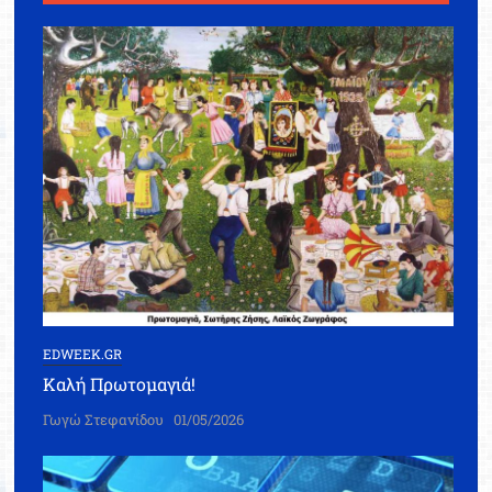
EDWEEK.GR
Καλή Πρωτομαγιά!
Γωγώ Στεφανίδου
01/05/2026