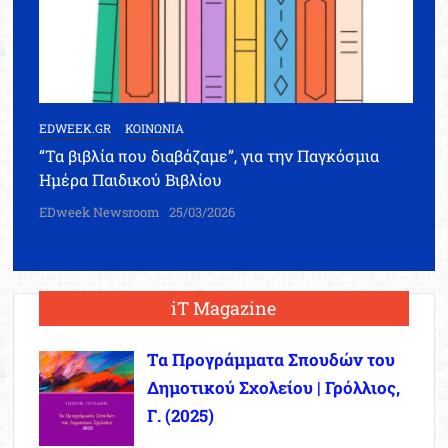
EDWEEK.GR
ΚΟΙΝΩΝΙΑ
“Τα βιβλία που διαβάζαμε”, για την Παγκόσμια
Ημέρα Παιδικού Βιβλίου
EDweek Newsroom
25/03/2026
iT Magazine
Τα Προγράμματα Σπουδών του
Δημοτικού Σχολείου | Γρόλλιος,
Γ. (2025)