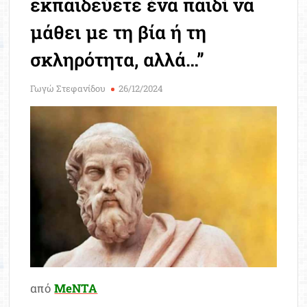
εκπαιδεύετε ένα παιδί να
Μοριοδ
Βάσ
μάθει με τη βία ή τη
Σπου
σκληρότητα, αλλά…”
Εργ
Γωγώ Στεφανίδου
26/12/2024
από
MeNTA