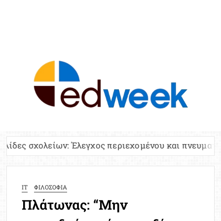
ED
Ειδήσε
Εκπαί
Υπου
Παιδ
Πανελλ
ν: Έλεγχος περιεχομένου και πνευματικών δικαιωμάτ
Αναπλη
Πίνα
Ειδική
IT
ΦΙΛΟΣΟΦΙΑ
Προσλ
Πλάτωνας: “Μην
Έκτ
Επικαι