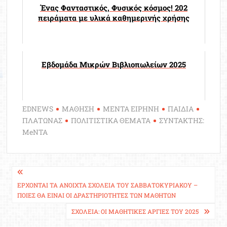
Ένας Φανταστικός, Φυσικός κόσμος! 202
πειράματα με υλικά καθημερινής χρήσης
Εβδομάδα Μικρών Βιβλιοπωλείων 2025
EDNEWS
ΜΑΘΗΣΗ
ΜΕΝΤΑ ΕΙΡΗΝΗ
ΠΑΙΔΙΑ
ΠΛΑΤΩΝΑΣ
ΠΟΛΙΤΙΣΤΙΚΑ ΘΕΜΑΤΑ
ΣΥΝΤΑΚΤΗΣ:
MeNTA
Πλοήγηση
άρθρων
ΈΡΧΟΝΤΑΙ ΤΑ ΑΝΟΙΧΤΆ ΣΧΟΛΕΊΑ ΤΟΥ ΣΑΒΒΑΤΟΚΎΡΙΑΚΟΥ –
ΠΟΙΕΣ ΘΑ ΕΊΝΑΙ ΟΙ ΔΡΑΣΤΗΡΙΌΤΗΤΕΣ ΤΩΝ ΜΑΘΗΤΏΝ
ΣΧΟΛΕΊΑ: ΟΙ ΜΑΘΗΤΙΚΈΣ ΑΡΓΊΕΣ ΤΟΥ 2025