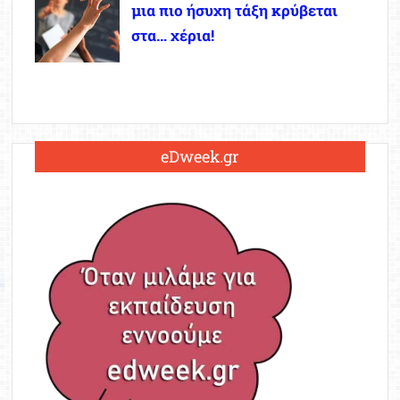
μια πιο ήσυχη τάξη κρύβεται
στα… χέρια!
eDweek.gr