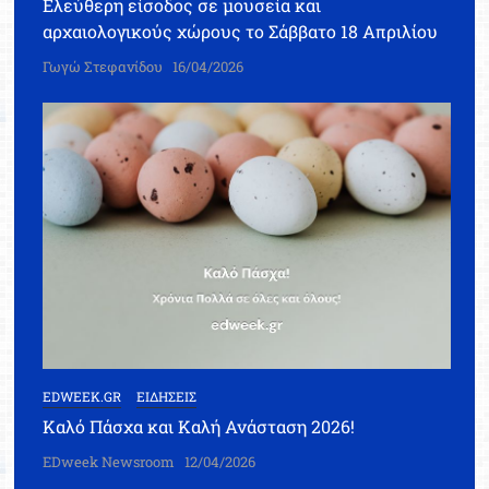
Ελεύθερη είσοδος σε μουσεία και
αρχαιολογικούς χώρους το Σάββατο 18 Απριλίου
Γωγώ Στεφανίδου
16/04/2026
EDWEEK.GR
ΕΙΔΗΣΕΙΣ
Καλό Πάσχα και Καλή Ανάσταση 2026!
EDweek Newsroom
12/04/2026