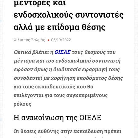
μέντορες και
Μοριοδ
Βάσ
ενδοσχολικούς συντονιστές
Σπου
αλλά με επίδομα θέσης
Εργ
Φίλιππος Σαλμάς
06/10/2022
Θετικά βλέπει η
ΟΙΕΛΕ
τους θεσμούς του
μέντορα και του ενδοσχολικού συντονιστή
εφόσον όμως η διαδικασία εφαρμογή τους
συνοδευτεί με χορήγηση εποδόματος θέσης
για τους εκπαιδευτικούς που θα
επιλέγονται για τους συγκεκριμένους
ρόλους
Η ανακοίνωση της ΟΙΕΛΕ
Οι θέσεις ευθύνης στην εκπαίδευση πρέπει