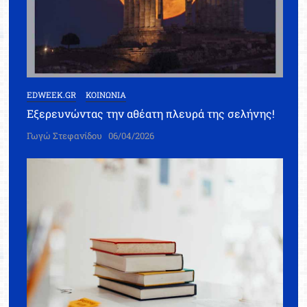
EDWEEK.GR
ΚΟΙΝΩΝΙΑ
Εξερευνώντας την αθέατη πλευρά της σελήνης!
Γωγώ Στεφανίδου
06/04/2026