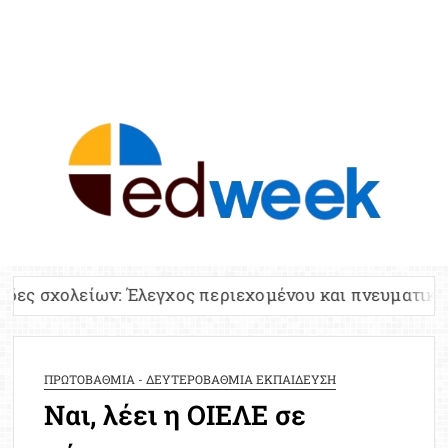
ED
Ειδήσε
Εκπαί
Υπου
Παιδ
Πανελλ
 Έλεγχος περιεχομένου και πνευματικών δικαιωμάτων
Αναπλη
Πίνα
Ειδική
ΠΡΩΤΟΒΑΘΜΙΑ - ΔΕΥΤΕΡΟΒΑΘΜΙΑ ΕΚΠΑΙΔΕΥΣΗ
Προσλ
Ναι, λέει η ΟΙΕΛΕ σε
Έκτ
Επικαι