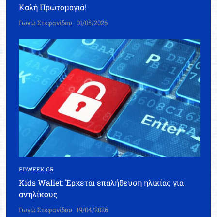
Καλή Πρωτομαγιά!
Γωγώ Στεφανίδου
01/05/2026
EDWEEK.GR
Kids Wallet: Έρχεται επαλήθευση ηλικίας για
ανηλίκους
Γωγώ Στεφανίδου
19/04/2026