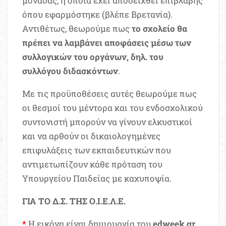
μονάδας, η οποία έχει αποδειχθεί επιβλαβής
όπου εφαρμόστηκε (βλέπε Βρετανία).
Αντιθέτως, θεωρούμε πως
το σχολείο θα
πρέπει να λαμβάνει αποφάσεις μέσω των
συλλογικών του οργάνων, δηλ. του
συλλόγου διδασκόντων
.
Με τις προϋποθέσεις αυτές θεωρούμε πως
οι θεσμοί του μέντορα και του ενδοσχολικού
συντονιστή μπορούν να γίνουν ελκυστικοί
και να αρθούν οι δικαιολογημένες
επιφυλάξεις των εκπαιδευτικών που
αντιμετωπίζουν κάθε πρόταση του
Υπουργείου Παιδείας με καχυποψία.
ΓΙΑ ΤΟ Δ.Σ. ΤΗΣ Ο.Ι.Ε.Λ.Ε.
*
Η εικόνα είναι δημιουργία του
edweek.gr
.