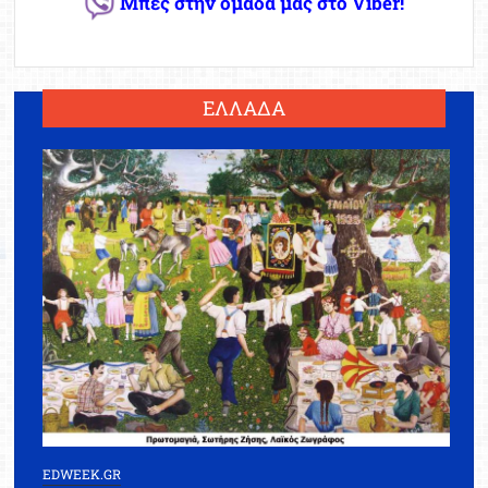
Μπες στην ομάδα μας στο Viber!
ΕΛΛΑΔΑ
EDWEEK.GR