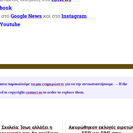
ebook
, στο
Google News
και στο
Instagram
Youtube
ιώματα παρακαλούμε
να μας ενημερώσετε
για να την αντικαταστήσουμε. –
If the
ed to copyright
contact us
in order to replace them.
Σχολεία: Ίσως αλλάξει η
Ακυρώθηκαν εκλογές αιρετώ
μερομηνία που θα ανοίξουν
ΕΕΠ και ΕΒΠ στην