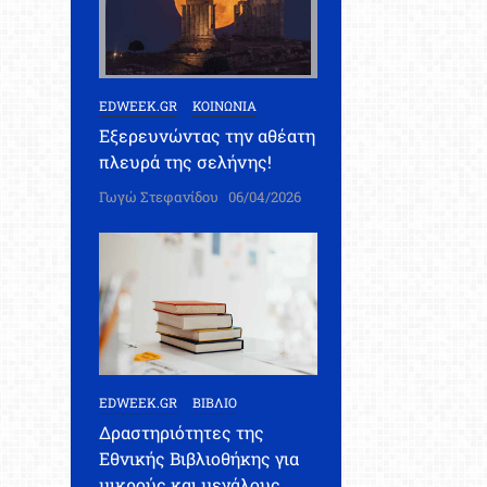
EDWEEK.GR
ΚΟΙΝΩΝΙΑ
Εξερευνώντας την αθέατη
πλευρά της σελήνης!
Γωγώ Στεφανίδου
06/04/2026
EDWEEK.GR
ΒΙΒΛΙΟ
Δραστηριότητες της
Εθνικής Βιβλιοθήκης για
μικρούς και μεγάλους