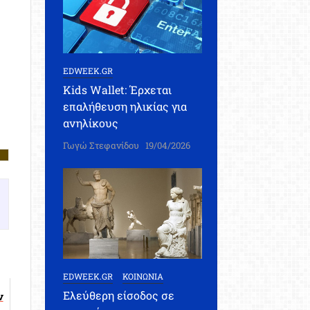
EDWEEK.GR
Kids Wallet: Έρχεται
επαλήθευση ηλικίας για
ανηλίκους
Γωγώ Στεφανίδου
19/04/2026
EDWEEK.GR
ΚΟΙΝΩΝΙΑ
Ελεύθερη είσοδος σε
ν