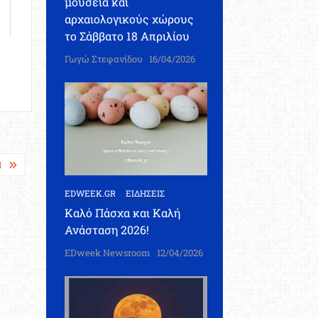
μουσεία και
αρχαιολογικούς χώρους
το Σάββατο 18 Απριλίου
Γωγώ Στεφανίδου
16/04/2026
Η
EDWEEK.GR
ΕΙΔΗΣΕΙΣ
Καλό Πάσχα και Καλή
Ανάσταση 2026!
EDweek Newsroom
12/04/2026