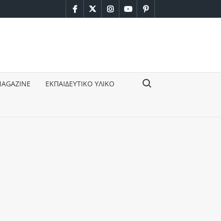
facebook
twitter
instagram
youtube
pinterest
Search for:
MAGAZINE
ΕΚΠΑΙΔΕΥΤΙΚΟ ΥΛΙΚΟ