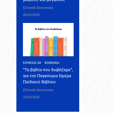
EDweek Newsroom
28/03/2026
EDWEEK.GR
ΚΟΙΝΩΝΙΑ
“Τα βιβλία που διαβάζαμε”,
για την Παγκόσμια Ημέρα
Παιδικού Βιβλίου
EDweek Newsroom
25/03/2026