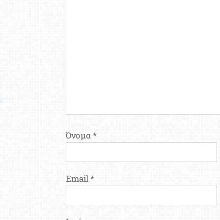
Όνομα
*
Email
*