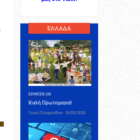
ΕΛΛΑΔΑ
α
EDWEEK.GR
Καλή Πρωτομαγιά!
Γωγώ Στεφανίδου
01/05/2026