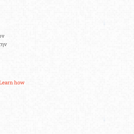
ον
την
Learn how