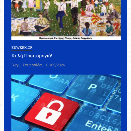
EDWEEK.GR
Καλή Πρωτομαγιά!
Γωγώ Στεφανίδου
01/05/2026