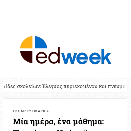
ED
Ειδήσε
Εκπαί
Υπου
Παιδ
Πανελλ
ν: Έλεγχος περιεχομένου και πνευματικών δικαιωμάτ
Αναπλη
Πίνα
Ειδική
ΕΚΠΑΙΔΕΥΤΙΚΑ ΝΕΑ
Προσλ
Μία ημέρα, ένα μάθημα:
Έκτ
Επικαι