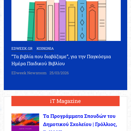
EDWEEK.GR
ΚΟΙΝΩΝΙΑ
“Τα βιβλία που διαβάζαμε”, για την Παγκόσμια
Ημέρα Παιδικού Βιβλίου
EDweek Newsroom
25/03/2026
iT Magazine
Τα Προγράμματα Σπουδών του
Δημοτικού Σχολείου | Γρόλλιος,