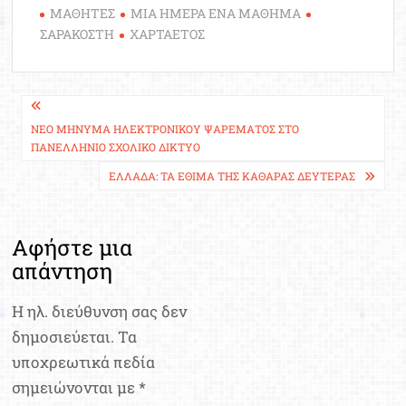
ΜΑΘΗΤΕΣ
ΜΙΑ ΗΜΕΡΑ ΕΝΑ ΜΑΘΗΜΑ
ΣΑΡΑΚΟΣΤΗ
ΧΑΡΤΑΕΤΟΣ
Πλοήγηση
άρθρων
ΝΈΟ ΜΉΝΥΜΑ ΗΛΕΚΤΡΟΝΙΚΟΎ ΨΑΡΈΜΑΤΟΣ ΣΤΟ
ΠΑΝΕΛΛΉΝΙΟ ΣΧΟΛΙΚΌ ΔΊΚΤΥΟ
ΕΛΛΆΔΑ: ΤΑ ΈΘΙΜΑ ΤΗΣ ΚΑΘΑΡΆΣ ΔΕΥΤΈΡΑΣ
Αφήστε μια
απάντηση
Η ηλ. διεύθυνση σας δεν
δημοσιεύεται.
Τα
υποχρεωτικά πεδία
σημειώνονται με
*