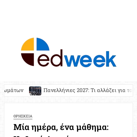
ED
Ειδήσε
Εκπαί
Υπου
Παιδ
Πανελλ
Πανελλήνιες 2027: Τι αλλάζει για τους υποψηφίους 
Αναπλη
Πίνα
Ειδική
ΘΡΗΣΚΕΙΑ
Προσλ
Μία ημέρα, ένα μάθημα:
Έκτ
Επικαι