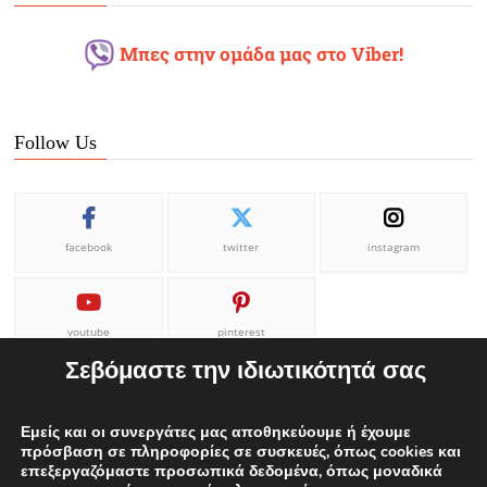
Μπες στην ομάδα μας στο Viber!
Follow Us
facebook
twitter
instagram
youtube
pinterest
Σεβόμαστε την ιδιωτικότητά σας
Εμείς και οι συνεργάτες μας αποθηκεύουμε ή έχουμε
πρόσβαση σε πληροφορίες σε συσκευές, όπως cookies και
επεξεργαζόμαστε προσωπικά δεδομένα, όπως μοναδικά
ΕΠΙΚΟΙΝΩΝΙΑ
ΟΡΟΙ ΧΡΗΣΗΣ
Η ΟΜΑΔΑ ΜΑΣ