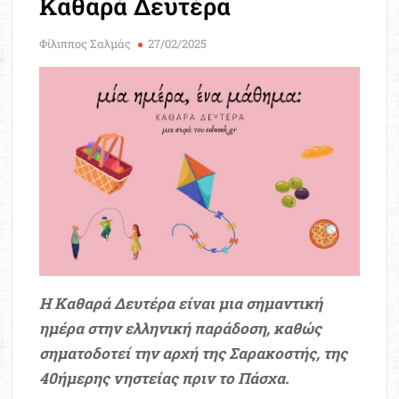
Καθαρά Δευτέρα
Μοριοδ
Βάσ
Φίλιππος Σαλμάς
27/02/2025
Σπου
Εργ
Η Καθαρά Δευτέρα είναι μια σημαντική
ημέρα στην ελληνική παράδοση, καθώς
σηματοδοτεί την αρχή της Σαρακοστής, της
40ήμερης νηστείας πριν το Πάσχα.