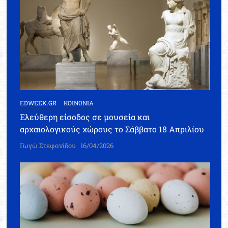
EDWEEK.GR
ΚΟΙΝΩΝΙΑ
Ελεύθερη είσοδος σε μουσεία και
αρχαιολογικούς χώρους το Σάββατο 18 Απριλίου
Γωγώ Στεφανίδου
16/04/2026