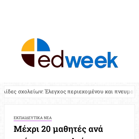
ED
Ειδήσε
Εκπαί
Υπου
Παιδ
Πανελλ
ν: Έλεγχος περιεχομένου και πνευματικών δικαιωμάτ
Αναπλη
Πίνα
Ειδική
ΕΚΠΑΙΔΕΥΤΙΚΑ ΝΕΑ
Προσλ
Μέχρι 20 μαθητές ανά
Έκτ
Επικαι