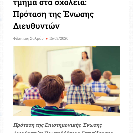
τμήμα στα σχολεία:
Μοριοδ
Βάσ
Πρόταση της Ένωσης
Σπου
Διευθυντών
Εργ
Φίλιππος Σαλμάς
16/02/2026
Πρόταση της Επιστημονικής Ένωσης