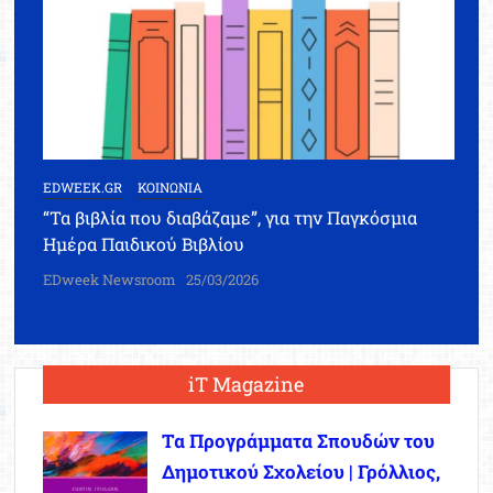
EDWEEK.GR
ΚΟΙΝΩΝΙΑ
“Τα βιβλία που διαβάζαμε”, για την Παγκόσμια
Ημέρα Παιδικού Βιβλίου
EDweek Newsroom
25/03/2026
iT Magazine
Τα Προγράμματα Σπουδών του
Δημοτικού Σχολείου | Γρόλλιος,