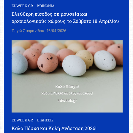
EDWEEK.GR
ΚΟΙΝΩΝΙΑ
Ελεύθερη είσοδος σε μουσεία και
αρχαιολογικούς χώρους το Σάββατο 18 Απριλίου
Γωγώ Στεφανίδου
16/04/2026
EDWEEK.GR
ΕΙΔΗΣΕΙΣ
Καλό Πάσχα και Καλή Ανάσταση 2026!