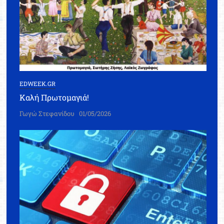
EDWEEK.GR
Καλή Πρωτομαγιά!
Γωγώ Στεφανίδου
01/05/2026