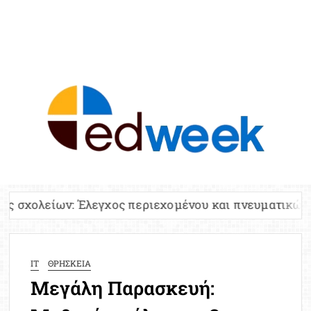
ED
Ειδήσε
Εκπαί
Υπου
Παιδ
Πανελλ
Έλεγχος περιεχομένου και πνευματικών δικαιωμάτων
Αναπλη
Πίνα
Ειδική
IT
ΘΡΗΣΚΕΙΑ
Προσλ
Μεγάλη Παρασκευή:
Έκτ
Επικαι