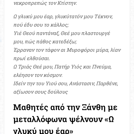
νεκροπρεπώς τον Κτίστην.
Ω γλυκύ μου έαρ, γλυκύτατόν μου Τέκνον,
πού έδυ σου το κάλλος;
Υιέ Θεού παντάναξ, Θεέ μου πλαστουργέ
μου, πώς πάθος κατεδέξω;
Έρραναν τον τάφον αι Μυροφόροι μύρα, λίαν
πρωί ελθούσαι.
Ω Τριάς Θεέ μου, Πατήρ Υιός και Πνεύμα,
ελέησον τον κόσμον.
Ιδείν την του Υιού σου, Ανάστασιν, Παρθένε,
αξίωσον σους δούλους
Μαθητές από την Ξάνθη με
μεταλλόφωνα ψέλνουν «Ω
γλυκύ μου έαρ»