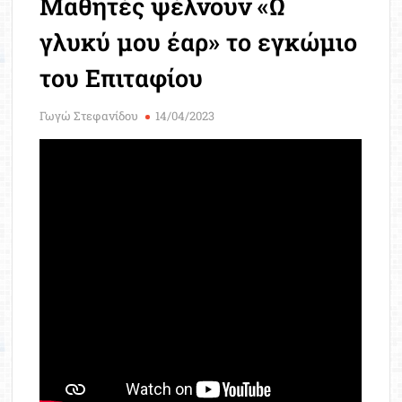
Μαθητές ψέλνουν «Ω
Μοριοδ
Βάσ
γλυκύ μου έαρ» το εγκώμιο
Σπου
του Επιταφίου
Εργ
Γωγώ Στεφανίδου
14/04/2023