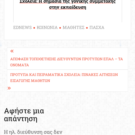
Σχολεία: Η σημασία της γονικής συμμετοχής
στην εκπαίδευση
EDNEWS
ΚΟΙΝΩΝΙΑ
ΜΑΘΗΤΕΣ
ΠΑΣΧΑ
Πλοήγηση
άρθρων
ΑΠΌΦΑΣΗ ΤΟΠΟΘΈΤΗΣΗΣ ΔΙΕΥΘΥΝΤΏΝ ΠΡΌΤΥΠΩΝ ΕΠΑΛ – ΤΑ
ΟΝΌΜΑΤΑ
ΠΡΌΤΥΠΑ ΚΑΙ ΠΕΙΡΑΜΑΤΙΚΆ ΣΧΟΛΕΊΑ: ΠΊΝΑΚΕΣ ΑΙΤΉΣΕΩΝ
ΕΙΣΑΓΩΓΉΣ ΜΑΘΗΤΏΝ
Αφήστε μια
απάντηση
Η ηλ. διεύθυνση σας δεν