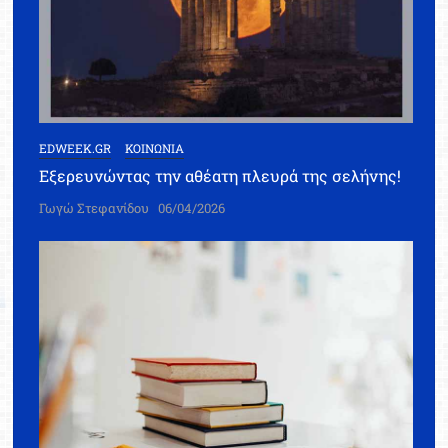
EDWEEK.GR
ΚΟΙΝΩΝΙΑ
Εξερευνώντας την αθέατη πλευρά της σελήνης!
Γωγώ Στεφανίδου
06/04/2026