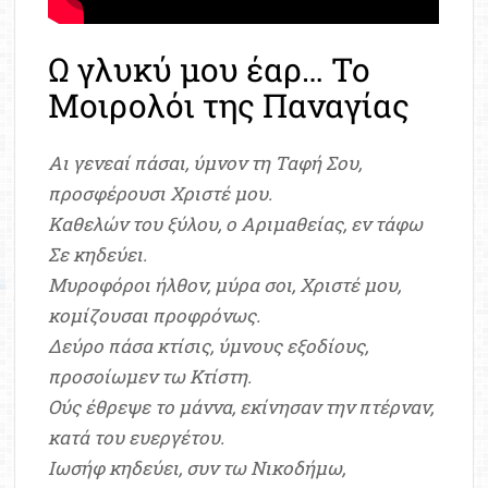
Ω γλυκύ μου έαρ… Το
Μοιρολόι της Παναγίας
Αι γενεαί πάσαι, ύμνον τη Ταφή Σου,
προσφέρουσι Χριστέ μου.
Καθελών του ξύλου, ο Αριμαθείας, εν τάφω
Σε κηδεύει.
Μυροφόροι ήλθον, μύρα σοι, Χριστέ μου,
κομίζουσαι προφρόνως.
Δεύρο πάσα κτίσις, ύμνους εξοδίους,
προσοίωμεν τω Κτίστη.
Ούς έθρεψε το μάννα, εκίνησαν την πτέρναν,
κατά του ευεργέτου.
Ιωσήφ κηδεύει, συν τω Νικοδήμω,