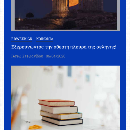
EDWEEK.GR
ΚΟΙΝΩΝΙΑ
Εξερευνώντας την αθέατη πλευρά της σελήνης!
Γωγώ Στεφανίδου
06/04/2026