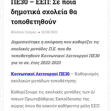
ΠΕ30 – ΕΕΠ: Σε ποια
Μοριοδ
Βάσ
δημοτικά σχολεία θα
Σπου
τοποθετηθούν
Εργ
Φίλιππος Σαλμάς
22/08/2022
Δημοσιεύτηκε η απόφαση που καθορίζει τις
σχολικές μονάδες Π.Ε. που θα
τοποθετηθούν Κοινωνικοί Λειτουργοί ΠΕ30
για το σχ. έτος 2022-2023
Κοινωνικοί Λειτουργοί ΠΕ30
– Καθορισμός
σχολικών μονάδων τοποθέτησης
Καθορίζουμε τις σχολικές μονάδες των Δ/
νσεων Πρωτοβάθμιας Εκπαίδευσης της
χώρας όπου θα ασκούν καθήκοντα μέλη ΕΕΠ