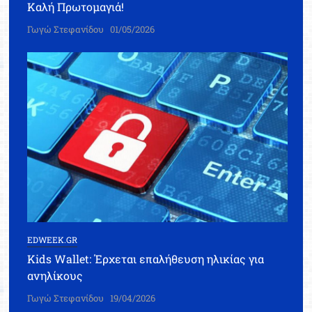
Καλή Πρωτομαγιά!
Γωγώ Στεφανίδου
01/05/2026
EDWEEK.GR
Kids Wallet: Έρχεται επαλήθευση ηλικίας για
ανηλίκους
Γωγώ Στεφανίδου
19/04/2026