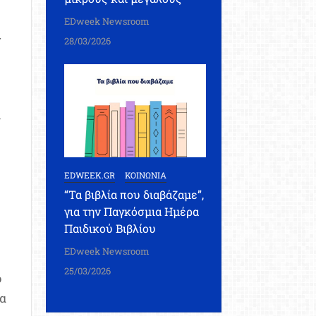
EDweek Newsroom
ν
28/03/2026
ν
EDWEEK.GR
ΚΟΙΝΩΝΙΑ
“Τα βιβλία που διαβάζαμε”,
για την Παγκόσμια Ημέρα
Παιδικού Βιβλίου
EDweek Newsroom
25/03/2026
ό
να