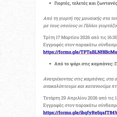
Γιορτές, τελετές και ζωντανέ
Από τη γιορτή της μουσικής στα τ
με τους οποίους οι Γάλλοι γιορτάζ
Τρίτη 17 Μαρτίου 2026 από τις 16:30
Εγγραφές στον παρακάτω σύνδεσμο 
https://forms.gle/TPTaBLNf8BcM
Από το ψάρι στις καμπάνες: 
Ανατρέχοντας στις καμπάνες, στα σ
ανακαλύπτουμε και κατανοούμε πτυ
Τετάρτη 29 Απριλίου 2026 από τις 16
Εγγραφές στον παρακάτω σύνδεσμο 
https://forms.gle/ibqfyRe5qafT8