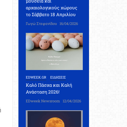
μουσεία και
αρχαιολογικούς χώρους
το Σάββατο 18 Απριλίου
Γωγώ Στεφανίδου
16/04/2026
EDWEEK.GR
ΕΙΔΗΣΕΙΣ
Καλό Πάσχα και Καλή
Ανάσταση 2026!
EDweek Newsroom
12/04/2026
ή