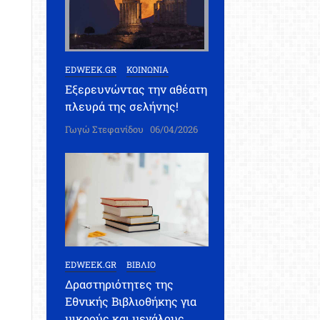
EDWEEK.GR
ΚΟΙΝΩΝΙΑ
Εξερευνώντας την αθέατη
πλευρά της σελήνης!
Γωγώ Στεφανίδου
06/04/2026
EDWEEK.GR
ΒΙΒΛΙΟ
Δραστηριότητες της
Εθνικής Βιβλιοθήκης για
μικρούς και μεγάλους