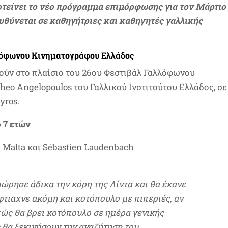
οτείνει το νέο πρόγραμμα επιμόρφωσης για τον Μάρτιο
ευθύνεται σε καθηγήτριες και καθηγητές γαλλικής
λόφωνου Κινηματογράφου Ελλάδος
ούν στο πλαίσιο του 26ου Φεστιβάλ Γαλλόφωνου
heo Angelopoulos του Γαλλικού Ινστιτούτου Ελλάδος, σε
yros.
7 ετών
a Malta και Sébastien Laudenbach
ώρησε άδικα την κόρη της Λίντα και θα έκανε
φτιαχνε ακόμη και κοτόπουλο με πιπεριές, αν
 πώς θα βρει κοτόπουλο σε ημέρα γενικής
ς θα ξεκινήσουν την αναζήτηση του