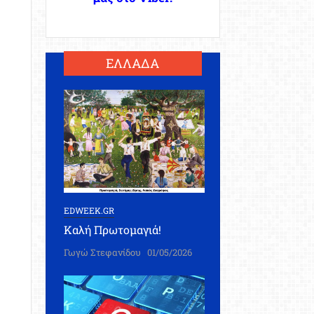
ΕΛΛΑΔΑ
EDWEEK.GR
Καλή Πρωτομαγιά!
Γωγώ Στεφανίδου
01/05/2026