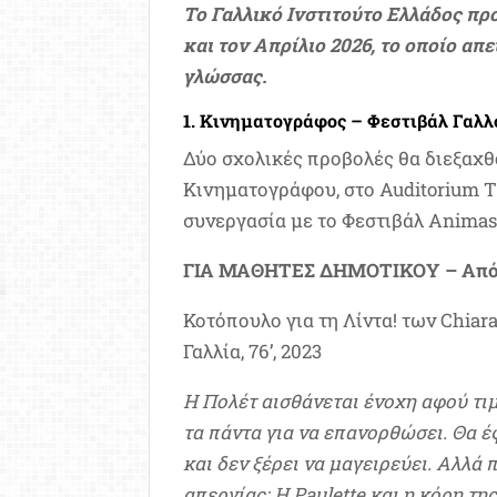
Το Γαλλικό Ινστιτούτο Ελλάδος πρ
και τον Απρίλιο 2026, το οποίο απ
γλώσσας.
1. Κινηματογράφος – Φεστιβάλ Γαλ
Δύο σχολικές προβολές θα διεξαχθ
Κινηματογράφου, στο Auditorium T
συνεργασία με το Φεστιβάλ Animas
ΓΙΑ ΜΑΘΗΤΕΣ ΔΗΜΟΤΙΚΟΥ – Από 
Κοτόπουλο για τη Λίντα! των Chiar
Γαλλία, 76’, 2023
Η Πολέτ αισθάνεται ένοχη αφού τιμ
τα πάντα για να επανορθώσει. Θα έ
και δεν ξέρει να μαγειρεύει. Αλλά
απεργίας; Η Paulette και η κόρη τη