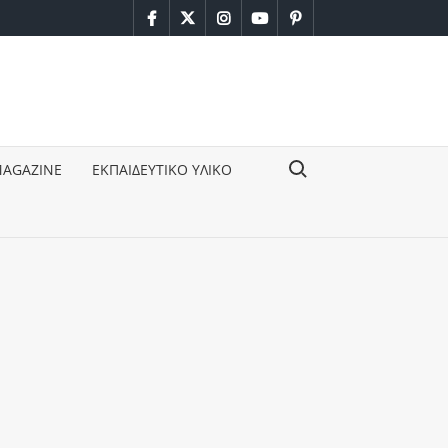
facebook
twitter
instagram
youtube
pinterest
Search for:
MAGAZINE
ΕΚΠΑΙΔΕΥΤΙΚΟ ΥΛΙΚΟ