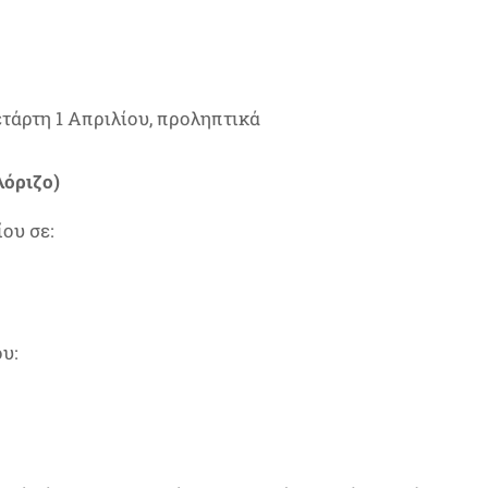
ετάρτη 1 Απριλίου, προληπτικά
λόριζο)
ου σε:
υ: