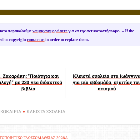
ιώματα παρακαλούμε
να μας ενημερώσετε
για να την αντικαταστήσουμε. –
If the
ed to copyright
contact us
in order to replace them.
. Ζαχαράκη: “Ποιότητα και
Κλειστά σχολεία στα Ιωάννιν
ιλογή” με 230 νέα διδακτικά
για μία εβδομάδα, εξαιτίας το
βιβλία
σεισμού
ΚΟΚΑΙΡΙΑ
ΚΛΕΙΣΤΑ ΣΧΟΛΕΙΑ
ΣΤΟΠΟΙΗΤΙΚΌ ΓΛΩΣΣΟΜΆΘΕΙΑΣ 2026Α