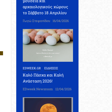
μουσεία και
αρχαιολογικούς χώρους
το Σάββατο 18 Απριλίου
Γωγώ Στεφανίδου
16/04/2026
EDWEEK.GR
ΕΙΔΗΣΕΙΣ
Καλό Πάσχα και Καλή
Ανάσταση 2026!
EDweek Newsroom
12/04/2026