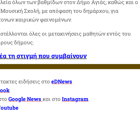
ολεία όλων των βαθμίδων στον Δήμο Αγιάς, καθώς και ο
 Μουσική Σχολή, με απόφαση του δημάρχου, για
τονων καιρικών φαινομένων.
στέλλονται όλες οι μετακινήσεις μαθητών εντός του
ορους δήμους.
νέα τη
στιγμή που συμβαίνουν
κτακτες ειδήσεις στο
eDNews
book
 στο
Google News
και στο
Instagram
Youtube