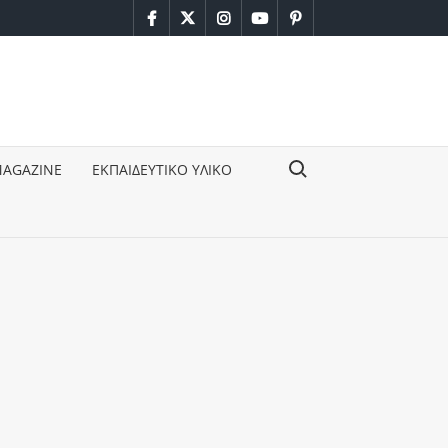
facebook
twitter
instagram
youtube
pinterest
Search for:
MAGAZINE
ΕΚΠΑΙΔΕΥΤΙΚΟ ΥΛΙΚΟ