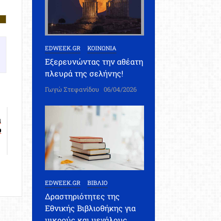
EDWEEK.GR
ΚΟΙΝΩΝΙΑ
Εξερευνώντας την αθέατη
πλευρά της σελήνης!
Γωγώ Στεφανίδου
06/04/2026
α
υ
EDWEEK.GR
ΒΙΒΛΙΟ
Δραστηριότητες της
Εθνικής Βιβλιοθήκης για
μικρούς και μεγάλους