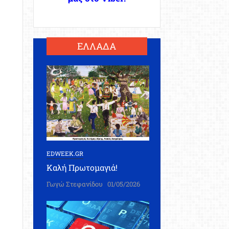
ΕΛΛΑΔΑ
EDWEEK.GR
Καλή Πρωτομαγιά!
Γωγώ Στεφανίδου
01/05/2026