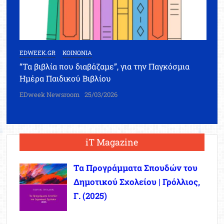
EDWEEK.GR
ΚΟΙΝΩΝΙΑ
“Τα βιβλία που διαβάζαμε”, για την Παγκόσμια
Ημέρα Παιδικού Βιβλίου
EDweek Newsroom
25/03/2026
iT Magazine
Τα Προγράμματα Σπουδών του
Δημοτικού Σχολείου | Γρόλλιος,
Γ. (2025)