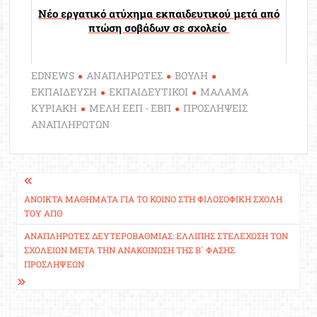
Νέο εργατικό ατύχημα εκπαιδευτικού μετά από
πτώση σοβάδων σε σχολείο
EDNEWS
ΑΝΑΠΛΗΡΩΤΕΣ
ΒΟΥΛΗ
ΕΚΠΑΙΔΕΥΣΗ
ΕΚΠΑΙΔΕΥΤΙΚΟΙ
ΜΑΛΑΜΑ
ΚΥΡΙΑΚΗ
ΜΕΛΗ ΕΕΠ - ΕΒΠ
ΠΡΟΣΛΗΨΕΙΣ
ΑΝΑΠΛΗΡΩΤΩΝ
Πλοήγηση
άρθρων
ΑΝΟΙΚΤΆ ΜΑΘΉΜΑΤΑ ΓΙΑ ΤΟ ΚΟΙΝΌ ΣΤΗ ΦΙΛΟΣΟΦΙΚΉ ΣΧΟΛΉ
ΤΟΥ ΑΠΘ
ΑΝΑΠΛΗΡΩΤΈΣ ΔΕΥΤΕΡΟΒΆΘΜΙΑΣ: ΕΛΛΙΠΉΣ ΣΤΕΛΈΧΩΣΗ ΤΩΝ
ΣΧΟΛΕΊΩΝ ΜΕΤΆ ΤΗΝ ΑΝΑΚΟΊΝΩΣΗ ΤΗΣ Β΄ ΦΆΣΗΣ
ΠΡΟΣΛΉΨΕΩΝ