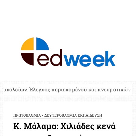
ED
Ειδήσε
Εκπαί
Υπου
Παιδ
Πανελλ
χος περιεχομένου και πνευματικών δικαιωμάτων
Αναπλη
Πίνα
Ειδική
ΠΡΩΤΟΒΑΘΜΙΑ - ΔΕΥΤΕΡΟΒΑΘΜΙΑ ΕΚΠΑΙΔΕΥΣΗ
Προσλ
Κ. Μάλαμα: Χιλιάδες κενά
Έκτ
Επικαι