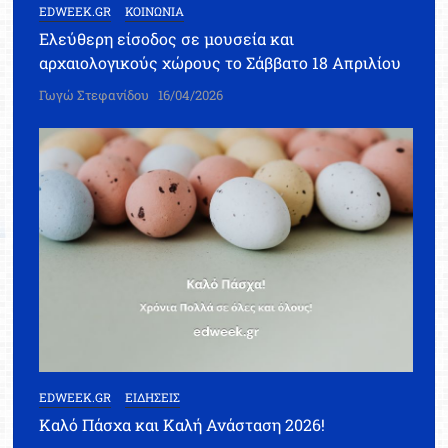
EDWEEK.GR
ΚΟΙΝΩΝΙΑ
Ελεύθερη είσοδος σε μουσεία και
αρχαιολογικούς χώρους το Σάββατο 18 Απριλίου
Γωγώ Στεφανίδου
16/04/2026
EDWEEK.GR
ΕΙΔΗΣΕΙΣ
Καλό Πάσχα και Καλή Ανάσταση 2026!