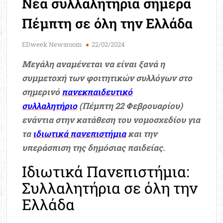
Νέα συλλαλητήρια σήμερα
Μοριοδ
Βάσ
Πέμπτη σε όλη την Ελλάδα
Σπου
Εργ
EDweek Newsroom
22/02/2024
Μεγάλη αναμένεται να είναι ξανά η
συμμετοχή των φοιτητικών συλλόγων στο
σημερινό
πανεκπαιδευτικό
συλλαλητήριο
(Πέμπτη 22 Φεβρουαρίου)
ενάντια στην κατάθεση του νομοσχεδίου για
τα
ιδιωτικά πανεπιστήμια
και την
υπεράσπιση της δημόσιας παιδείας.
Ιδιωτικά Πανεπιστήμια:
Συλλαλητήρια σε όλη την
Ελλάδα