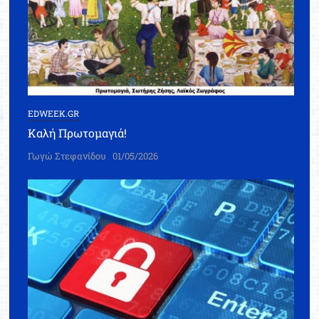
EDWEEK.GR
Καλή Πρωτομαγιά!
Γωγώ Στεφανίδου
01/05/2026