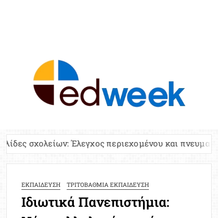
ED
Ειδήσε
Εκπαί
Υπου
Παιδ
Πανελλ
ων: Έλεγχος περιεχομένου και πνευματικών δικαιωμά
Αναπλη
Πίνα
Ειδική
ΕΚΠΑΙΔΕΥΣΗ
ΤΡΙΤΟΒΑΘΜΙΑ ΕΚΠΑΙΔΕΥΣΗ
Προσλ
Ιδιωτικά Πανεπιστήμια:
Έκτ
Επικαι