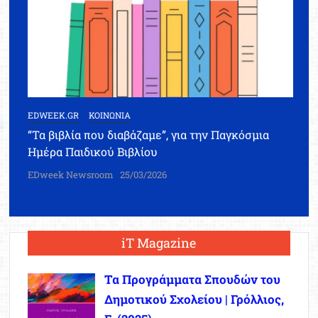
EDWEEK.GR
ΚΟΙΝΩΝΙΑ
“Τα βιβλία που διαβάζαμε”, για την Παγκόσμια
Ημέρα Παιδικού Βιβλίου
EDweek Newsroom
25/03/2026
iT Magazine
Τα Προγράμματα Σπουδών του
Δημοτικού Σχολείου | Γρόλλιος,