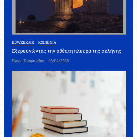
EDWEEK.GR
ΚΟΙΝΩΝΙΑ
Εξερευνώντας την αθέατη πλευρά της σελήνης!
Γωγώ Στεφανίδου
06/04/2026