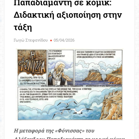
Παπαδιαμάντη σε κόμικ:
Μοριοδ
Βάσ
Διδακτική αξιοποίηση στην
Σπου
τάξη
Εργ
Γωγώ Στεφανίδου
05/04/2026
Η μεταφορά της «Φόνισσας» του