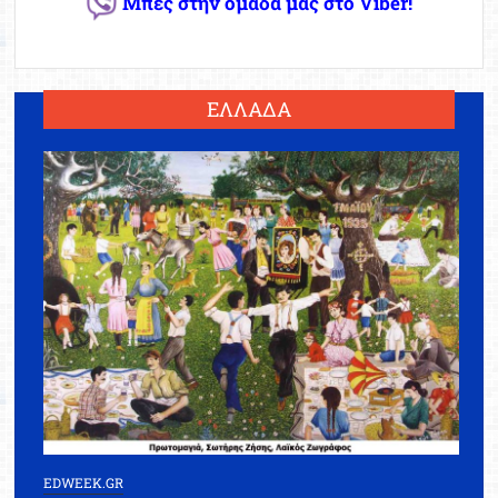
Μπες στην ομάδα μας στο Viber!
ΕΛΛΑΔΑ
EDWEEK.GR