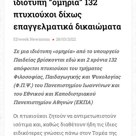
ιδιότυπη “ομηρία” 132
Μοριοδ
Βάσ
πτυχιούχοι δίχως
Σπου
επαγγελματικά δικαιώματα
Εργ
EDweek Newsroom
28/03/2022
Σε μια ιδιότυπη «ομηρία» από το υπουργείο
Παιδείας βρίσκονται εδώ και 2 χρόνια 132
απόφοιτοι πτυχιούχοι του τμήματος
Φιλοσοφίας, Παιδαγωγικής και Ψυχολογίας
(Φ.Π.Ψ.) του Πανεπιστημίου Ιωαννίνων και
του Εθνικού και Καποδιστριακού
Πανεπιστημίου Αθηνών (ΕΚΠΑ)
Οι πτυχιούχοι ζητούν να αντιμετωπιστούν
ισότιμα και, καθώς διαθέτουν ήδη τις ίδιες
ειδικότερες γνώσεις πάνω στον Τομέα της