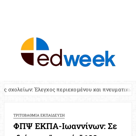
ED
Ειδήσε
Εκπαί
Υπου
Παιδ
Πανελλ
 Έλεγχος περιεχομένου και πνευματικών δικαιωμάτων
Αναπλη
Πίνα
Ειδική
ΤΡΙΤΟΒΑΘΜΙΑ ΕΚΠΑΙΔΕΥΣΗ
Προσλ
ΦΠΨ ΕΚΠΑ-Ιωαννίνων: Σε
Έκτ
Επικαι