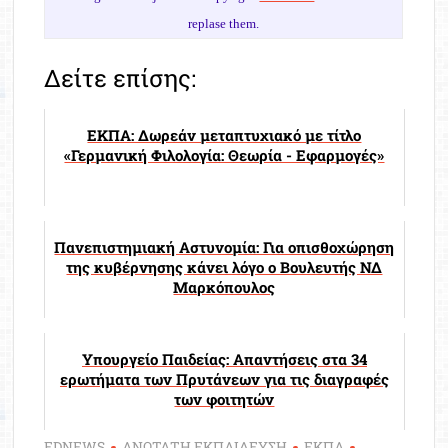
replase them.
Δείτε επίσης:
ΕΚΠΑ: Δωρεάν μεταπτυχιακό με τίτλο
«Γερμανική Φιλολογία: Θεωρία - Εφαρμογές»
Πανεπιστημιακή Αστυνομία: Για οπισθοχώρηση
της κυβέρνησης κάνει λόγο ο Βουλευτής ΝΔ
Μαρκόπουλος
Υπουργείο Παιδείας: Απαντήσεις στα 34
ερωτήματα των Πρυτάνεων για τις διαγραφές
των φοιτητών
EDNEWS
ΑΝΩΤΑΤΗ ΕΚΠΑΙΔΕΥΣΗ
ΕΚΠΑ