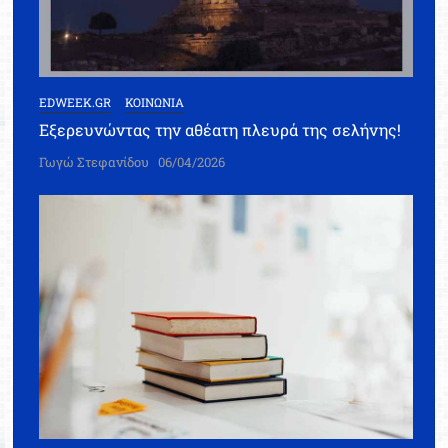
EDWEEK.GR
ΚΟΙΝΩΝΙΑ
Εξερευνώντας την αθέατη πλευρά της σελήνης!
Γωγώ Στεφανίδου
06/04/2026