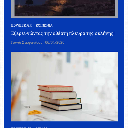
EDWEEK.GR
ΚΟΙΝΩΝΙΑ
Εξερευνώντας την αθέατη πλευρά της σελήνης!
Γωγώ Στεφανίδου
06/04/2026