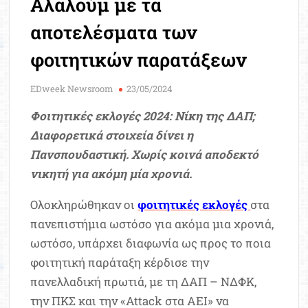
Αλαλούμ με τα
Μοριοδ
Βάσ
αποτελέσματα των
Σπου
φοιτητικών παρατάξεων
Εργ
EDweek Newsroom
23/05/2024
Φοιτητικές εκλογές 2024: Νίκη της ΔΑΠ;
Διαφορετικά στοιχεία δίνει η
Πανσπουδαστική. Χωρίς κοινά αποδεκτό
νικητή για ακόμη μία χρονιά.
Ολοκληρώθηκαν οι
φοιτητικές εκλογές
στα
πανεπιστήμια ωστόσο για ακόμα μια χρονιά,
ωστόσο, υπάρχει διαφωνία ως προς το ποια
φοιτητική παράταξη κέρδισε την
πανελλαδική πρωτιά, με τη ΔΑΠ – ΝΔΦΚ,
την ΠΚΣ και την «Attack στα ΑΕΙ» να