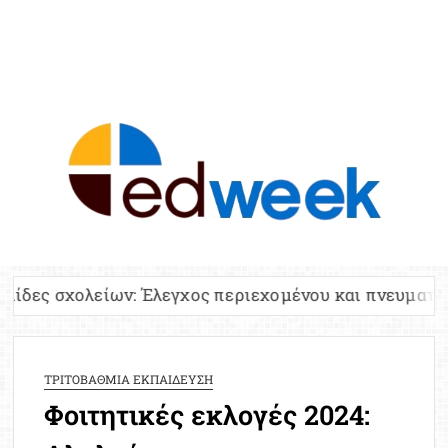
ED
Ειδήσε
Εκπαί
Υπου
Παιδ
Πανελλ
ων: Έλεγχος περιεχομένου και πνευματικών δικαιωμά
Αναπλη
Πίνα
Ειδική
ΤΡΙΤΟΒΑΘΜΙΑ ΕΚΠΑΙΔΕΥΣΗ
Προσλ
Φοιτητικές εκλογές 2024:
Έκτ
Επικαι