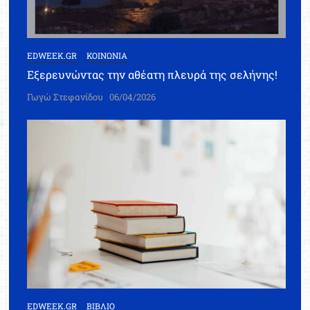
EDWEEK.GR
ΚΟΙΝΩΝΙΑ
Εξερευνώντας την αθέατη πλευρά της σελήνης!
Γωγώ Στεφανίδου
06/04/2026
EDWEEK.GR
ΒΙΒΛΙΟ