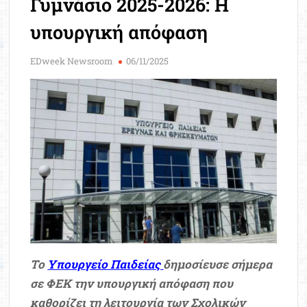
Γυμνάσιο 2025-2026: Η
Μοριοδ
Βάσ
υπουργική απόφαση
Σπου
Εργ
EDweek Newsroom
06/11/2025
Το
Υπουργείο Παιδείας
δημοσίευσε σήμερα
σε ΦΕΚ την υπουργική απόφαση που
καθορίζει τη λειτουργία των Σχολικών