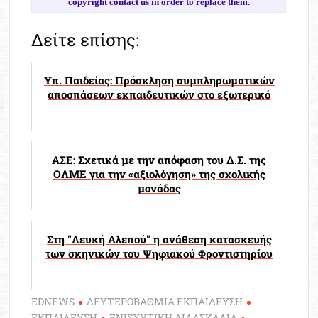
copyright
contact us
in order to replace them.
Δείτε επίσης:
Υπ. Παιδείας: Πρόσκληση συμπληρωματικών
αποσπάσεων εκπαιδευτικών στο εξωτερικό
ΑΣΕ: Σχετικά με την απόφαση του Δ.Σ. της
ΟΛΜΕ για την «αξιολόγηση» της σχολικής
μονάδας
Στη "Λευκή Αλεπού" η ανάθεση κατασκευής
των σκηνικών του Ψηφιακού Φροντιστηρίου
EDNEWS
ΔΕΥΤΕΡΟΒΑΘΜΙΑ ΕΚΠΑΙΔΕΥΣΗ
ΕΚΠΑΙΔΕΥΣΗ
ΕΝΙΣΧΥΤΙΚΗ ΔΙΔΑΣΚΑΛΙΑ