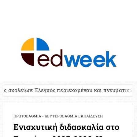
ED
Ειδήσε
Εκπαί
Υπου
Παιδ
Πανελλ
: Έλεγχος περιεχομένου και πνευματικών δικαιωμάτω
Αναπλη
Πίνα
Ειδική
ΠΡΩΤΟΒΑΘΜΙΑ - ΔΕΥΤΕΡΟΒΑΘΜΙΑ ΕΚΠΑΙΔΕΥΣΗ
Προσλ
Ενισχυτική διδασκαλία στο
Έκτ
Επικαι