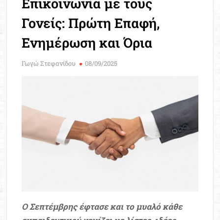
Επικοινωνία με τους
Μοριοδ
Βάσ
Γονείς: Πρώτη Επαφή,
Σπου
Ενημέρωση και Όρια
Εργ
Γωγώ Στεφανίδου
08/09/2025
Ο Σεπτέμβρης έφτασε και το μυαλό κάθε