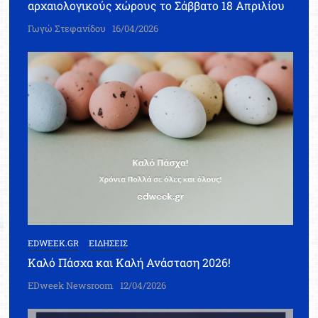
αρχαιολογικούς χώρους το Σάββατο 18 Απριλίου
Γωγώ Στεφανίδου
16/04/2026
EDWEEK.GR
ΕΙΔΗΣΕΙΣ
Καλό Πάσχα και Καλή Ανάσταση 2026!
EDweek Newsroom
12/04/2026