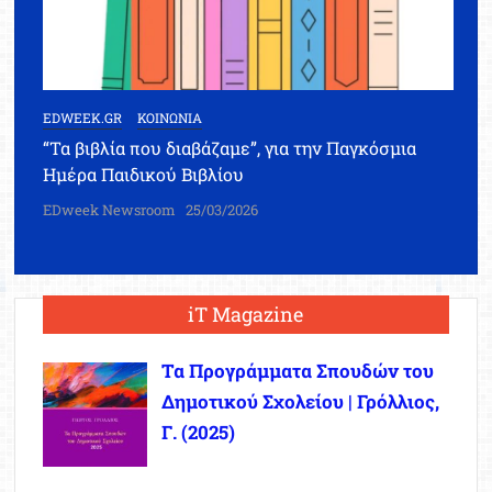
EDWEEK.GR
ΚΟΙΝΩΝΙΑ
“Τα βιβλία που διαβάζαμε”, για την Παγκόσμια
Ημέρα Παιδικού Βιβλίου
EDweek Newsroom
25/03/2026
iT Magazine
Τα Προγράμματα Σπουδών του
Δημοτικού Σχολείου | Γρόλλιος,
Γ. (2025)