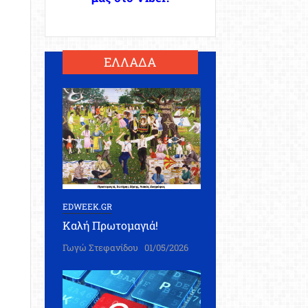
ΕΛΛΑΔΑ
EDWEEK.GR
Καλή Πρωτομαγιά!
Γωγώ Στεφανίδου
01/05/2026