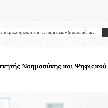
ου και πνευματικών δικαιωμάτων
Πανελλήνιες 2
χνητής Νοημοσύνης και Ψηφιακού