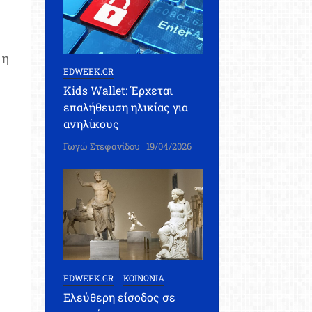
 η
EDWEEK.GR
Kids Wallet: Έρχεται
επαλήθευση ηλικίας για
ανηλίκους
Γωγώ Στεφανίδου
19/04/2026
EDWEEK.GR
ΚΟΙΝΩΝΙΑ
Ελεύθερη είσοδος σε