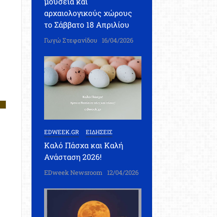
μουσεία και
αρχαιολογικούς χώρους
το Σάββατο 18 Απριλίου
Γωγώ Στεφανίδου
16/04/2026
EDWEEK.GR
ΕΙΔΗΣΕΙΣ
Καλό Πάσχα και Καλή
Ανάσταση 2026!
EDweek Newsroom
12/04/2026