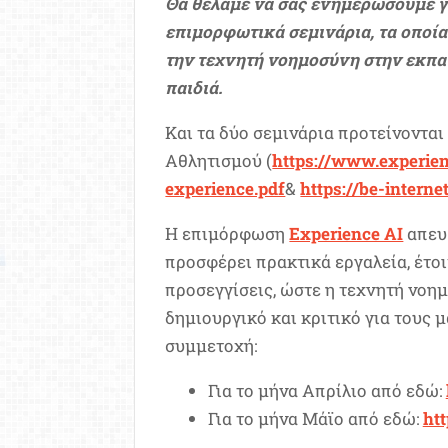
Θα θέλαμε να σας ενημερώσουμε γ
επιμορφωτικά σεμινάρια, τα οποί
την τεχνητή νοημοσύνη στην εκπαί
παιδιά.
Και τα δύο σεμινάρια προτείνοντα
Αθλητισμού (
https://www.experien
experience.pdf
&
https://be-intern
Η επιμόρφωση
Experience AI
απευθ
προσφέρει πρακτικά εργαλεία, έτο
προσεγγίσεις, ώστε η τεχνητή νοημ
δημιουργικό και κριτικό για τους 
συμμετοχή:
Για το μήνα Απρίλιο από εδώ:
Για το μήνα Μάϊο από εδώ:
ht