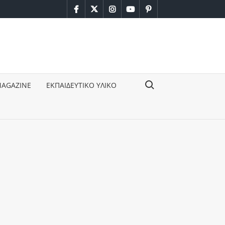
facebook
twitter
instagram
youtube
pinterest
Search for:
MAGAZINE
ΕΚΠΑΙΔΕΥΤΙΚΟ ΥΛΙΚΟ