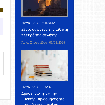
EDWEEK.GR
ΚΟΙΝΩΝΙΑ
Εξερευνώντας την αθέατη
πλευρά της σελήνης!
Γωγώ Στεφανίδου
06/04/2026
ε
EDWEEK.GR
ΒΙΒΛΙΟ
Δραστηριότητες της
Εθνικής Βιβλιοθήκης για
μικρούς και μεγάλους