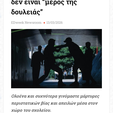
δεν είναι “μέρος της
Μοριοδ
Βάσ
δουλειάς”
Σπου
Εργ
EDweek Newsroom
13/03/2026
Ολοένα και συχνότερα γινόμαστε μάρτυρες
περιστατικών βίας και απειλών μέσα στον
χώρο του σχολείου.