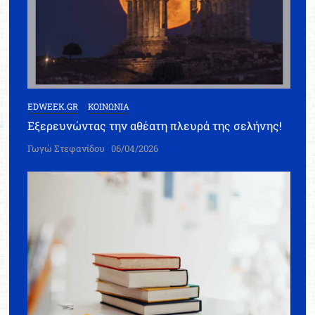
EDWEEK.GR
ΚΟΙΝΩΝΙΑ
Εξερευνώντας την αθέατη πλευρά της σελήνης!
Γωγώ Στεφανίδου
06/04/2026