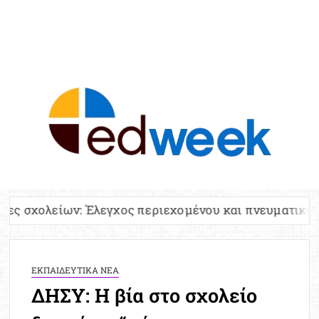
ED
Ειδήσε
Εκπαί
Υπου
Παιδ
Πανελλ
Έλεγχος περιεχομένου και πνευματικών δικαιωμάτων
Αναπλη
Πίνα
Ειδική
ΕΚΠΑΙΔΕΥΤΙΚΑ ΝΕΑ
Προσλ
ΔΗΣΥ: Η βία στο σχολείο
Έκτ
Επικαι