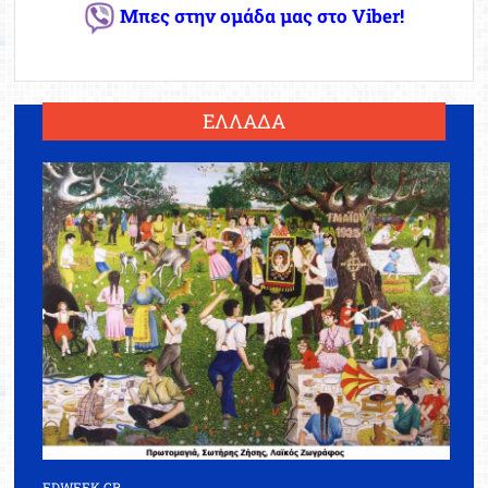
Μπες στην ομάδα μας στο Viber!
ΕΛΛΑΔΑ
EDWEEK.GR