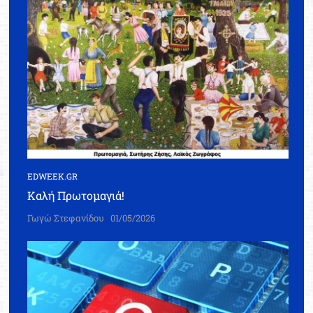
EDWEEK.GR
Καλή Πρωτομαγιά!
Γωγώ Στεφανίδου
01/05/2026