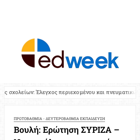
ED
Ειδήσε
Εκπαί
Υπου
Παιδ
Πανελλ
γχος περιεχομένου και πνευματικών δικαιωμάτων
Αναπλη
Πίνα
Ειδική
ΠΡΩΤΟΒΑΘΜΙΑ - ΔΕΥΤΕΡΟΒΑΘΜΙΑ ΕΚΠΑΙΔΕΥΣΗ
Προσλ
Βουλή: Ερώτηση ΣΥΡΙΖΑ –
Έκτ
Επικαι