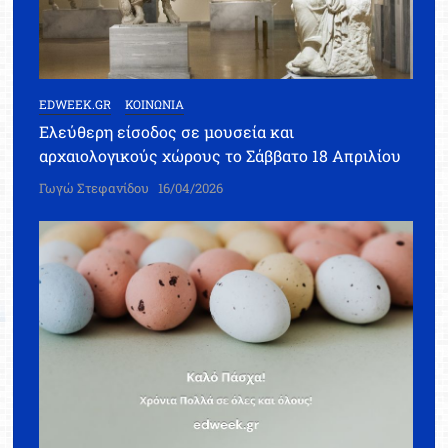
EDWEEK.GR
ΚΟΙΝΩΝΙΑ
Ελεύθερη είσοδος σε μουσεία και
αρχαιολογικούς χώρους το Σάββατο 18 Απριλίου
Γωγώ Στεφανίδου
16/04/2026