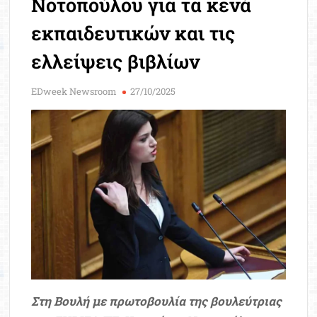
Νοτοπούλου για τα κενά
Μοριοδ
Βάσ
εκπαιδευτικών και τις
Σπου
ελλείψεις βιβλίων
Εργ
EDweek Newsroom
27/10/2025
Στη Βουλή με πρωτοβουλία της βουλεύτριας