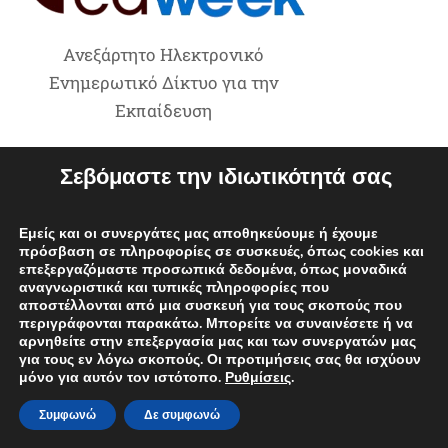
Ανεξάρτητο Ηλεκτρονικό
Ενημερωτικό Δίκτυο για την
Εκπαίδευση
Σεβόμαστε την ιδιωτικότητά σας
Google News
Εμείς και οι συνεργάτες μας αποθηκεύουμε ή έχουμε
Ακολούθησέ μας στο Google News
πρόσβαση σε πληροφορίες σε συσκευές, όπως cookies και
επεξεργαζόμαστε προσωπικά δεδομένα, όπως μοναδικά
αναγνωριστικά και τυπικές πληροφορίες που
αποστέλλονται από μια συσκευή για τους σκοπούς που
περιγράφονται παρακάτω. Μπορείτε να συναινέσετε ή να
Viber
αρνηθείτε στην επεξεργασία μας και των συνεργατών μας
για τους εν λόγω σκοπούς. Οι προτιμήσεις σας θα ισχύουν
μόνο για αυτόν τον ιστότοπο.
Ρυθμίσεις
.
Μπες στην ομάδα μας στο Viber!
Συμφωνώ
Δε συμφωνώ