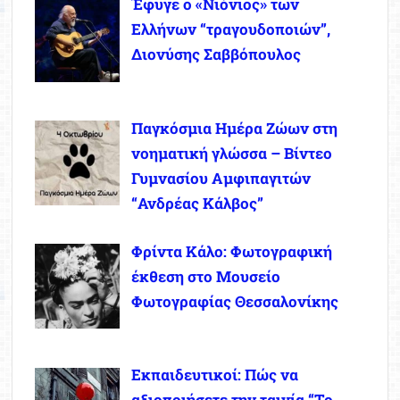
Έφυγε ο «Νιόνιος» των
Ελλήνων “τραγουδοποιών”,
Διονύσης Σαββόπουλος
Παγκόσμια Ημέρα Ζώων στη
νοηματική γλώσσα – Βίντεο
Γυμνασίου Αμφιπαγιτών
“Ανδρέας Κάλβος”
Φρίντα Κάλο: Φωτογραφική
έκθεση στο Μουσείο
Φωτογραφίας Θεσσαλονίκης
Εκπαιδευτικοί: Πώς να
αξιοποιήσετε την ταινία “Το