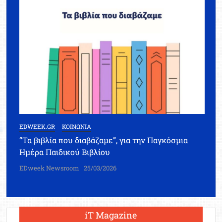
EDWEEK.GR
ΚΟΙΝΩΝΙΑ
“Τα βιβλία που διαβάζαμε”, για την Παγκόσμια
Ημέρα Παιδικού Βιβλίου
EDweek Newsroom
25/03/2026
iT Magazine