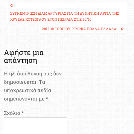
Πλοήγηση
άρθρων
ΣΥΓΚΈΝΤΡΩΣΗ ΔΙΑΜΑΡΤΥΡΊΑΣ ΓΙΑ ΤΗ ΔΥΝΗΤΙΚΉ ΑΡΓΊΑ ΤΗΣ
ΧΡΎΣΑΣ ΧΟΤΖΌΓΛΟΥ ΣΤΟΝ ΠΕΙΡΑΙΆ ΣΤΙΣ 30/10
28Η ΟΚΤΩΒΡΊΟΥ, ΧΡΌΝΙΑ ΠΟΛΛΆ ΕΛΛΆΔΑ!
Αφήστε μια
απάντηση
Η ηλ. διεύθυνση σας δεν
δημοσιεύεται.
Τα
υποχρεωτικά πεδία
σημειώνονται με
*
Σχόλιο
*