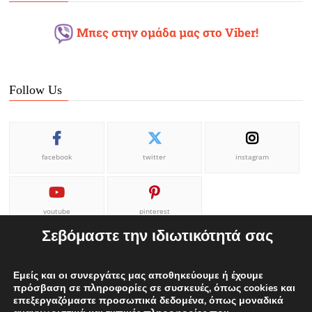
Μπες στην ομάδα μας στο Viber!
Follow Us
facebook
twitter
instagram
youtube
pinterest
Σεβόμαστε την ιδιωτικότητά σας
Εμείς και οι συνεργάτες μας αποθηκεύουμε ή έχουμε
πρόσβαση σε πληροφορίες σε συσκευές, όπως cookies και
επεξεργαζόμαστε προσωπικά δεδομένα, όπως μοναδικά
ΕΠΙΚΟΙΝΩΝΙΑ
ΟΡΟΙ ΧΡΗΣΗΣ
Η ΟΜΑΔΑ ΜΑΣ