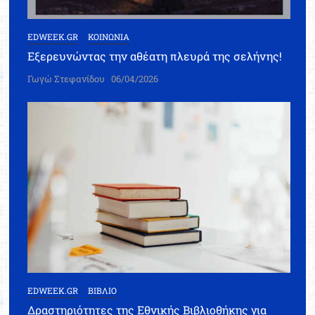
EDWEEK.GR
ΚΟΙΝΩΝΙΑ
Εξερευνώντας την αθέατη πλευρά της σελήνης!
Γωγώ Στεφανίδου
06/04/2026
EDWEEK.GR
ΒΙΒΛΙΟ
Δραστηριότητες της Εθνικής Βιβλιοθήκης για