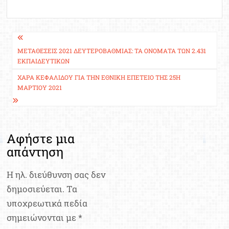
Πλοήγηση
άρθρων
ΜΕΤΑΘΈΣΕΙΣ 2021 ΔΕΥΤΕΡΟΒΆΘΜΙΑΣ: ΤΑ ΟΝΌΜΑΤΑ ΤΩΝ 2.431
ΕΚΠΑΙΔΕΥΤΙΚΏΝ
ΧΑΡΆ ΚΕΦΑΛΊΔΟΥ ΓΙΑ ΤΗΝ ΕΘΝΙΚΉ ΕΠΈΤΕΙΟ ΤΗΣ 25Η
ΜΑΡΤΊΟΥ 2021
Αφήστε μια
απάντηση
Η ηλ. διεύθυνση σας δεν
δημοσιεύεται.
Τα
υποχρεωτικά πεδία
σημειώνονται με
*