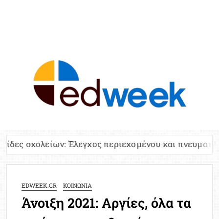
ED
Ειδήσε
Εκπαί
Υπου
Παιδ
Πανελλ
ν: Έλεγχος περιεχομένου και πνευματικών δικαιωμάτ
Αναπλη
Πίνα
Ειδική
EDWEEK.GR
ΚΟΙΝΩΝΙΑ
Προσλ
Άνοιξη 2021: Αργίες, όλα τα
Έκτ
Επικαι