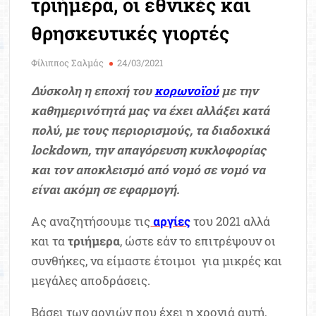
τριήμερα, οι εθνικές και
Μοριοδ
Βάσ
θρησκευτικές γιορτές
Σπου
Εργ
Φίλιππος Σαλμάς
24/03/2021
Δύσκολη η εποχή του
κορωνοϊού
με την
καθημερινότητά μας να έχει αλλάξει κατά
πολύ, με τους περιορισμούς, τα διαδοχικά
lockdown, την απαγόρευση κυκλοφορίας
και τον αποκλεισμό από νομό σε νομό να
είναι ακόμη σε εφαρμογή.
Ας αναζητήσουμε τις
αργίες
του 2021 αλλά
και τα
τριήμερα
, ώστε εάν το επιτρέψουν οι
συνθήκες, να είμαστε έτοιμοι για μικρές και
μεγάλες αποδράσεις.
Βάσει των αργιών που έχει η χρονιά αυτή,