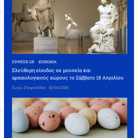
EDWEEK.GR
ΚΟΙΝΩΝΙΑ
Ελεύθερη είσοδος σε μουσεία και
αρχαιολογικούς χώρους το Σάββατο 18 Απριλίου
Γωγώ Στεφανίδου
16/04/2026