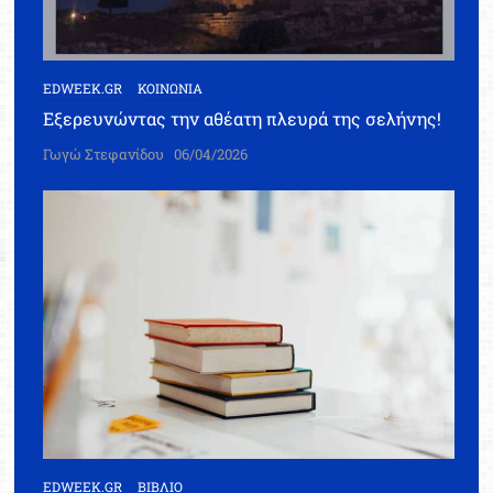
EDWEEK.GR
ΚΟΙΝΩΝΙΑ
Εξερευνώντας την αθέατη πλευρά της σελήνης!
Γωγώ Στεφανίδου
06/04/2026
EDWEEK.GR
ΒΙΒΛΙΟ