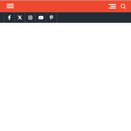
Skip
Searc
to
facebook
twitter
instagram
youtube
pinterest
content