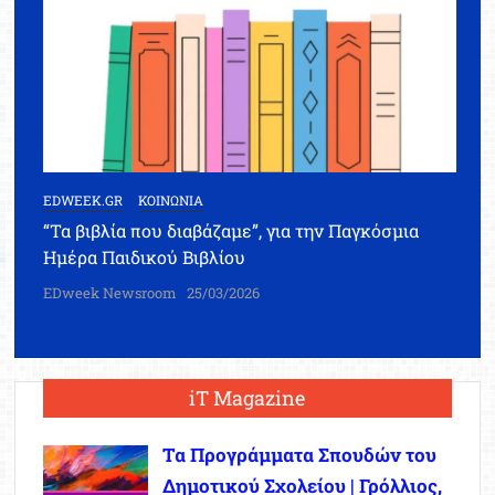
EDWEEK.GR
ΚΟΙΝΩΝΙΑ
“Τα βιβλία που διαβάζαμε”, για την Παγκόσμια
Ημέρα Παιδικού Βιβλίου
EDweek Newsroom
25/03/2026
iT Magazine
Τα Προγράμματα Σπουδών του
Δημοτικού Σχολείου | Γρόλλιος,