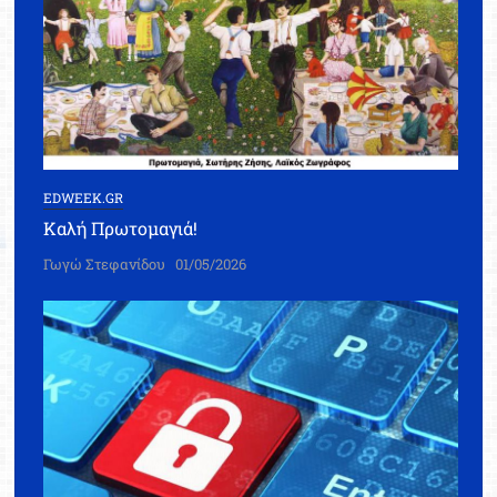
EDWEEK.GR
Καλή Πρωτομαγιά!
Γωγώ Στεφανίδου
01/05/2026