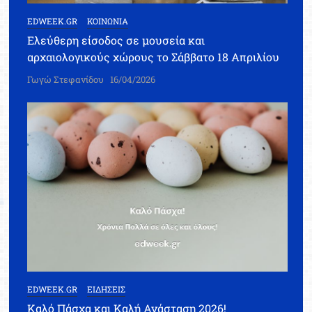
EDWEEK.GR
ΚΟΙΝΩΝΙΑ
Ελεύθερη είσοδος σε μουσεία και
αρχαιολογικούς χώρους το Σάββατο 18 Απριλίου
Γωγώ Στεφανίδου
16/04/2026
EDWEEK.GR
ΕΙΔΗΣΕΙΣ
Καλό Πάσχα και Καλή Ανάσταση 2026!