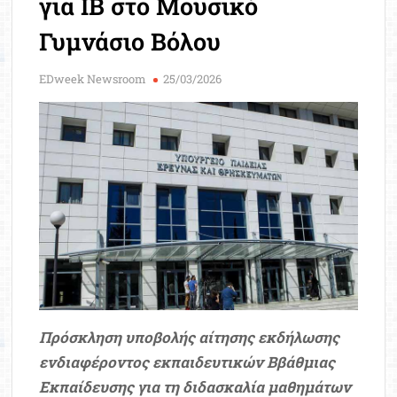
για IB στο Μουσικό
Μοριοδ
Βάσ
Γυμνάσιο Βόλου
Σπου
Εργ
EDweek Newsroom
25/03/2026
Πρόσκληση υποβολής αίτησης εκδήλωσης
ενδιαφέροντος εκπαιδευτικών Ββάθμιας
Εκπαίδευσης για τη διδασκαλία μαθημάτων