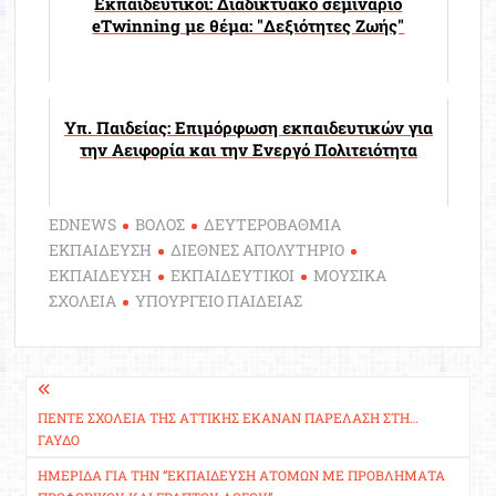
Εκπαιδευτικοί: Διαδικτυακό σεμινάριο
eTwinning με θέμα: "Δεξιότητες Ζωής"
Υπ. Παιδείας: Επιμόρφωση εκπαιδευτικών για
την Αειφορία και την Ενεργό Πολιτειότητα
EDNEWS
ΒΟΛΟΣ
ΔΕΥΤΕΡΟΒΑΘΜΙΑ
ΕΚΠΑΙΔΕΥΣΗ
ΔΙΕΘΝΕΣ ΑΠΟΛΥΤΗΡΙΟ
ΕΚΠΑΙΔΕΥΣΗ
ΕΚΠΑΙΔΕΥΤΙΚΟΙ
ΜΟΥΣΙΚΑ
ΣΧΟΛΕΙΑ
ΥΠΟΥΡΓΕΙΟ ΠΑΙΔΕΙΑΣ
Πλοήγηση
άρθρων
ΠΈΝΤΕ ΣΧΟΛΕΊΑ ΤΗΣ ΑΤΤΙΚΉΣ ΈΚΑΝΑΝ ΠΑΡΈΛΑΣΗ ΣΤΗ…
ΓΑΎΔΟ
ΗΜΕΡΊΔΑ ΓΙΑ ΤΗΝ “ΕΚΠΑΊΔΕΥΣΗ ΑΤΌΜΩΝ ΜΕ ΠΡΟΒΛΉΜΑΤΑ