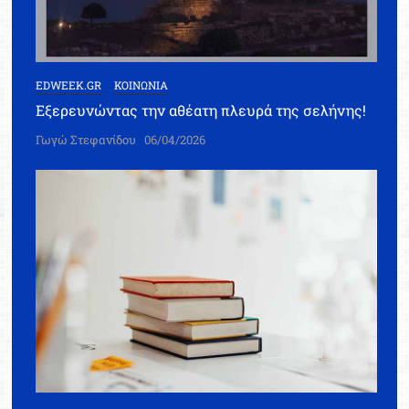
EDWEEK.GR
ΚΟΙΝΩΝΙΑ
Εξερευνώντας την αθέατη πλευρά της σελήνης!
Γωγώ Στεφανίδου
06/04/2026