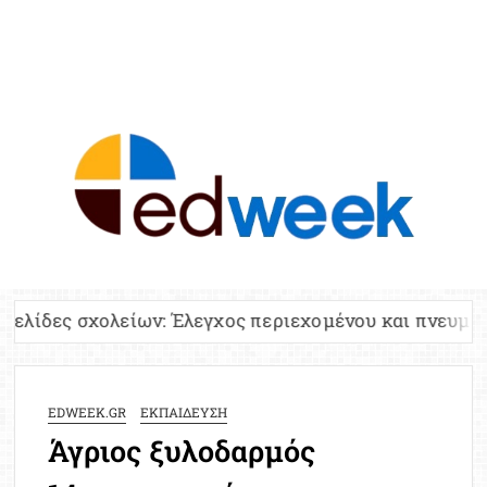
ED
Ειδήσε
Εκπαί
Υπου
Παιδ
Πανελλ
ίων: Έλεγχος περιεχομένου και πνευματικών δικαιωμ
Αναπλη
Πίνα
Ειδική
EDWEEK.GR
ΕΚΠΑΙΔΕΥΣΗ
Προσλ
Άγριος ξυλοδαρμός
Έκτ
Επικαι