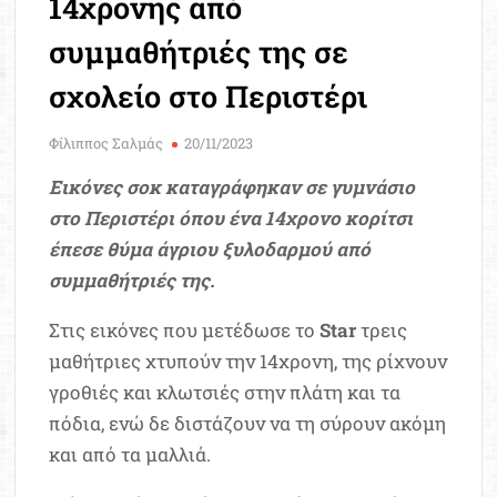
14χρονης από
Μοριοδ
Βάσ
συμμαθήτριές της σε
Σπου
σχολείο στο Περιστέρι
Εργ
Φίλιππος Σαλμάς
20/11/2023
Εικόνες σοκ καταγράφηκαν σε γυμνάσιο
στο Περιστέρι όπου ένα 14χρονο κορίτσι
έπεσε θύμα άγριου ξυλοδαρμού από
συμμαθήτριές της.
Στις εικόνες που μετέδωσε το
Star
τρεις
μαθήτριες χτυπούν την 14χρονη, της ρίχνουν
γροθιές και κλωτσιές στην πλάτη και τα
πόδια, ενώ δε διστάζουν να τη σύρουν ακόμη
και από τα μαλλιά.