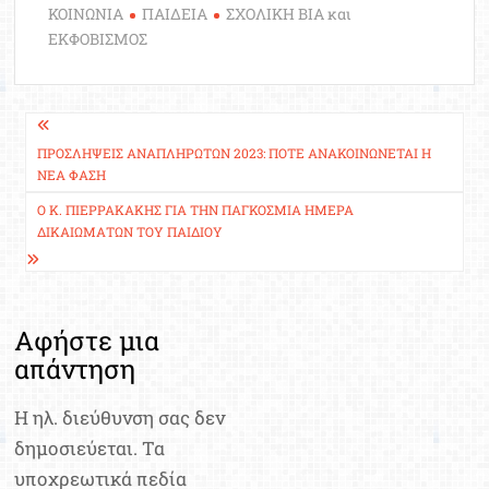
ΚΟΙΝΩΝΙΑ
ΠΑΙΔΕΙΑ
ΣΧΟΛΙΚΗ ΒΙΑ και
ΕΚΦΟΒΙΣΜΟΣ
Πλοήγηση
άρθρων
ΠΡΟΣΛΉΨΕΙΣ ΑΝΑΠΛΗΡΩΤΏΝ 2023: ΠΌΤΕ ΑΝΑΚΟΙΝΏΝΕΤΑΙ Η
ΝΈΑ ΦΆΣΗ
Ο Κ. ΠΙΕΡΡΑΚΆΚΗΣ ΓΙΑ ΤΗΝ ΠΑΓΚΌΣΜΙΑ ΗΜΈΡΑ
ΔΙΚΑΙΩΜΆΤΩΝ ΤΟΥ ΠΑΙΔΙΟΎ
Αφήστε μια
απάντηση
Η ηλ. διεύθυνση σας δεν
δημοσιεύεται.
Τα
υποχρεωτικά πεδία