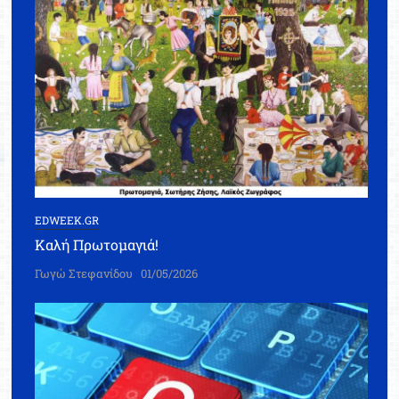
EDWEEK.GR
Καλή Πρωτομαγιά!
Γωγώ Στεφανίδου
01/05/2026