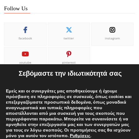
Follow Us
facebook
twitter
instagram
youtube
pinterest
Σεβόμαστε την ιδιωτικότητά σας
Εμείς και οι συνεργάτες μας αποθηκεύουμε ή έχουμε
πρόσβαση σε πληροφορίες σε συσκευές, όπως cookies και
επεξεργαζόμαστε προσωπικά δεδομένα, όπως μοναδικά
ΕΠΙΚΟΙΝΩΝΙΑ
ΟΡΟΙ ΧΡΗΣΗΣ
Η ΟΜΑΔΑ ΜΑΣ
αναγνωριστικά και τυπικές πληροφορίες που
αποστέλλονται από μια συσκευή για τους σκοπούς που
ΔΙΑΦΗΜΙΣΕΙΣ
περιγράφονται παρακάτω. Μπορείτε να συναινέσετε ή να
αρνηθείτε στην επεξεργασία μας και των συνεργατών μας
για τους εν λόγω σκοπούς. Οι προτιμήσεις σας θα ισχύουν
μόνο για αυτόν τον ιστότοπο.
Ρυθμίσεις
.