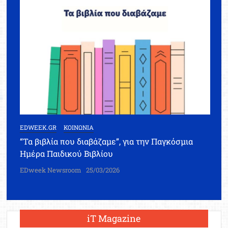
EDWEEK.GR
ΚΟΙΝΩΝΙΑ
“Τα βιβλία που διαβάζαμε”, για την Παγκόσμια
Ημέρα Παιδικού Βιβλίου
EDweek Newsroom
25/03/2026
iT Magazine