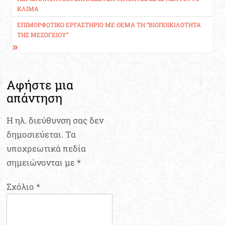
άρθρων
ΚΛΊΜΑ
ΕΠΙΜΟΡΦΩΤΙΚΌ ΕΡΓΑΣΤΉΡΙΟ ΜΕ ΘΈΜΑ ΤΗ “ΒΙΟΠΟΙΚΙΛΌΤΗΤΑ
ΤΗΣ ΜΕΣΟΓΕΊΟΥ”
Αφήστε μια
απάντηση
Η ηλ. διεύθυνση σας δεν
δημοσιεύεται.
Τα
υποχρεωτικά πεδία
σημειώνονται με
*
Σχόλιο
*