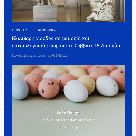
EDWEEK.GR
ΚΟΙΝΩΝΙΑ
Ελεύθερη είσοδος σε μουσεία και
αρχαιολογικούς χώρους το Σάββατο 18 Απριλίου
Γωγώ Στεφανίδου
16/04/2026