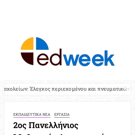
ED
Ειδήσε
Εκπαί
Υπου
Παιδ
Πανελλ
χος περιεχομένου και πνευματικών δικαιωμάτων
Αναπλη
Πίνα
Ειδική
ΕΚΠΑΙΔΕΥΤΙΚΑ ΝΕΑ
ΕΡΓΑΣΙΑ
Προσλ
2ος Πανελλήνιος
Έκτ
Επικαι