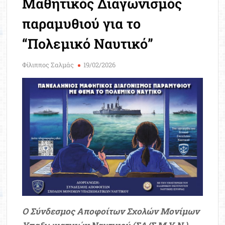
Μαθητικός Διαγωνισμός
Μοριοδ
Βάσ
παραμυθιού για το
Σπου
“Πολεμικό Ναυτικό”
Εργ
Φίλιππος Σαλμάς
19/02/2026
Ο Σύνδεσμος Αποφοίτων Σχολών Μονίμων