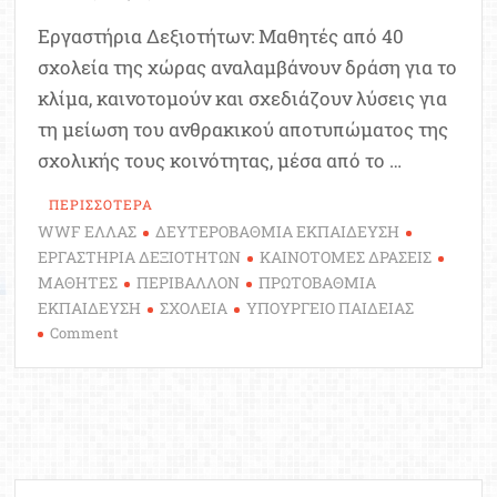
Εργαστήρια Δεξιοτήτων: Μαθητές από 40
σχολεία της χώρας αναλαμβάνουν δράση για το
κλίμα, καινοτομούν και σχεδιάζουν λύσεις για
τη μείωση του ανθρακικού αποτυπώματος της
σχολικής τους κοινότητας, μέσα από το …
ΠΕΡΙΣΣΟΤΕΡΑ
WWF ΕΛΛΑΣ
ΔΕΥΤΕΡΟΒΑΘΜΙΑ ΕΚΠΑΙΔΕΥΣΗ
ΕΡΓΑΣΤΗΡΙΑ ΔΕΞΙΟΤΗΤΩΝ
ΚΑΙΝΟΤΟΜΕΣ ΔΡΑΣΕΙΣ
ΜΑΘΗΤΕΣ
ΠΕΡΙΒΑΛΛΟΝ
ΠΡΩΤΟΒΑΘΜΙΑ
ΕΚΠΑΙΔΕΥΣΗ
ΣΧΟΛΕΙΑ
ΥΠΟΥΡΓΕΙΟ ΠΑΙΔΕΙΑΣ
on
Comment
Εργαστήρια
Δεξιοτήτων:
Μια
“πράσινη”
δράση
για