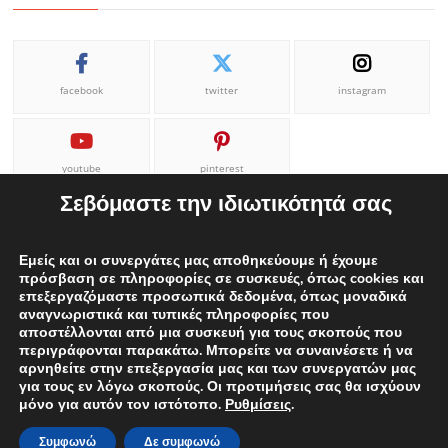
facebook
twitter
instagram
youtube
pinterest
Σεβόμαστε την ιδιωτικότητά σας
Εμείς και οι συνεργάτες μας αποθηκεύουμε ή έχουμε
πρόσβαση σε πληροφορίες σε συσκευές, όπως cookies και
επεξεργαζόμαστε προσωπικά δεδομένα, όπως μοναδικά
ΕΠΙΚΟΙΝΩΝΙΑ
ΟΡΟΙ ΧΡΗΣΗΣ
Η ΟΜΑΔΑ ΜΑΣ
αναγνωριστικά και τυπικές πληροφορίες που
αποστέλλονται από μια συσκευή για τους σκοπούς που
ΔΙΑΦΗΜΙΣΕΙΣ
περιγράφονται παρακάτω. Μπορείτε να συναινέσετε ή να
αρνηθείτε στην επεξεργασία μας και των συνεργατών μας
για τους εν λόγω σκοπούς. Οι προτιμήσεις σας θα ισχύουν
μόνο για αυτόν τον ιστότοπο.
Ρυθμίσεις
.
Proudly powered by WordPress
|
Theme: edweek.gr
|
By
ThemeSpiral.com.
Συμφωνώ
Δε συμφωνώ