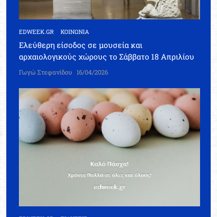
EDWEEK.GR
ΚΟΙΝΩΝΙΑ
Ελεύθερη είσοδος σε μουσεία και
αρχαιολογικούς χώρους το Σάββατο 18 Απριλίου
Γωγώ Στεφανίδου
16/04/2026