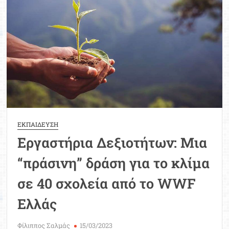
Μοριοδ
Βάσ
Σπου
Εργ
ΕΚΠΑΙΔΕΥΣΗ
Εργαστήρια Δεξιοτήτων: Μια
“πράσινη” δράση για το κλίμα
σε 40 σχολεία από το WWF
Ελλάς
Φίλιππος Σαλμάς
15/03/2023