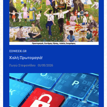
EDWEEK.GR
Καλή Πρωτομαγιά!
Γωγώ Στεφανίδου
01/05/2026