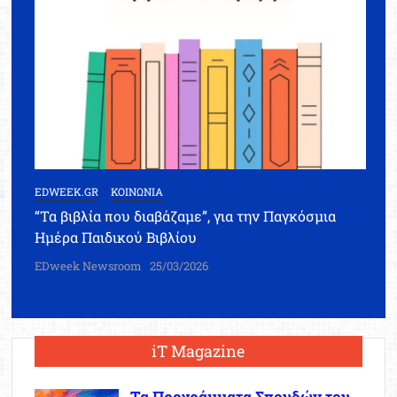
EDWEEK.GR
ΚΟΙΝΩΝΙΑ
“Τα βιβλία που διαβάζαμε”, για την Παγκόσμια
Ημέρα Παιδικού Βιβλίου
EDweek Newsroom
25/03/2026
iT Magazine
Τα Προγράμματα Σπουδών του