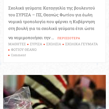
Σχολικά γεύματα: Καταγγελία της βουλευτού
του ΣΥΡΙΖΑ – ΠΣ, Θεανώς Φωτίου για έωλη
νομικά τροπολογία που φέρνει η Κυβέρνηση
στη βουλή για τα σχολικά γεύματα έτσι ώστε
να νομιμοποιήσει την …
ΠΕΡΙΣΣΟΤΕΡΑ
ΜΑΘΗΤΕΣ
ΣΥΡΙΖΑ
ΣΧΟΛΕΙΑ
ΣΧΟΛΙΚΑ ΓΕΥΜΑΤΑ
ΦΩΤΙΟΥ ΘΕΑΝΩ
on
Comment
Σχολικά
γεύματα:
Η
βουλή
καλείται
να
νομιμοποιήσει
διαγωνισμό
που
ακύρωσε