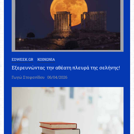
EDWEEK.GR
ΚΟΙΝΩΝΙΑ
Εξερευνώντας την αθέατη πλευρά της σελήνης!
Γωγώ Στεφανίδου
06/04/2026