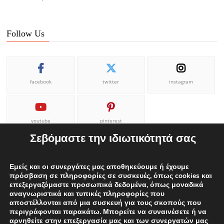
Follow Us
facebook
twitter
instagram
youtube
pinterest
Σεβόμαστε την ιδιωτικότητά σας
Εμείς και οι συνεργάτες μας αποθηκεύουμε ή έχουμε
πρόσβαση σε πληροφορίες σε συσκευές, όπως cookies και
επεξεργαζόμαστε προσωπικά δεδομένα, όπως μοναδικά
ΕΠΙΚΟΙΝΩΝΙΑ
ΟΡΟΙ ΧΡΗΣΗΣ
Η ΟΜΑΔΑ ΜΑΣ
αναγνωριστικά και τυπικές πληροφορίες που
αποστέλλονται από μια συσκευή για τους σκοπούς που
ΔΙΑΦΗΜΙΣΕΙΣ
περιγράφονται παρακάτω. Μπορείτε να συναινέσετε ή να
αρνηθείτε στην επεξεργασία μας και των συνεργατών μας