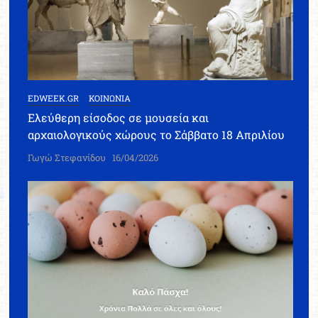
EDWEEK.GR
ΚΟΙΝΩΝΙΑ
Ελεύθερη είσοδος σε μουσεία και
αρχαιολογικούς χώρους το Σάββατο 18 Απριλίου
Γωγώ Στεφανίδου
16/04/2026