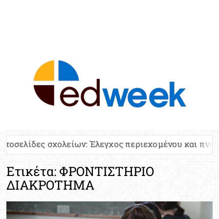
ED
Ειδήσε
Εκπαί
Υπου
Παιδ
Πανελλ
 σχολείων: Έλεγχος περιεχομένου και πνευματικών δ
Αναπλη
Πίνα
Ετικέτα:
ΦΡΟΝΤΙΣΤΗΡΙΟ
Ειδική
ΔΙΑΚΡΟΤΗΜΑ
Προσλ
Έκτ
Επικαι