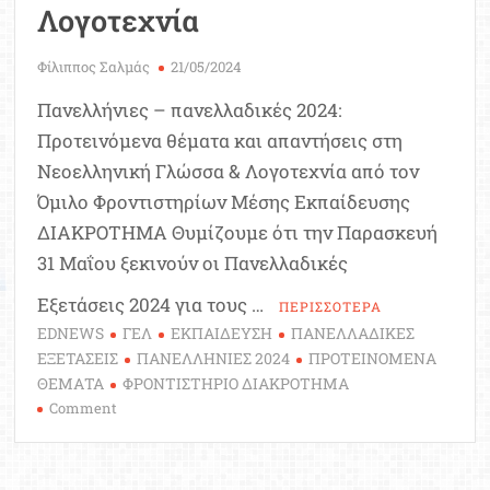
Λογοτεχνία
Φίλιππος Σαλμάς
21/05/2024
Πανελλήνιες – πανελλαδικές 2024:
Προτεινόμενα θέματα και απαντήσεις στη
Νεοελληνική Γλώσσα & Λογοτεχνία από τον
Όμιλο Φροντιστηρίων Μέσης Εκπαίδευσης
ΔΙΑΚΡΟΤΗΜΑ Θυμίζουμε ότι την Παρασκευή
31 Μαΐου ξεκινούν οι Πανελλαδικές
Εξετάσεις 2024 για τους …
ΠΕΡΙΣΣΟΤΕΡΑ
EDNEWS
ΓΕΛ
ΕΚΠΑΙΔΕΥΣΗ
ΠΑΝΕΛΛΑΔΙΚΕΣ
ΕΞΕΤΑΣΕΙΣ
ΠΑΝΕΛΛΗΝΙΕΣ 2024
ΠΡΟΤΕΙΝΟΜΕΝΑ
ΘΕΜΑΤΑ
ΦΡΟΝΤΙΣΤΗΡΙΟ ΔΙΑΚΡΟΤΗΜΑ
on
Comment
Πανελλήνιες
2024:
Προτεινόμενα