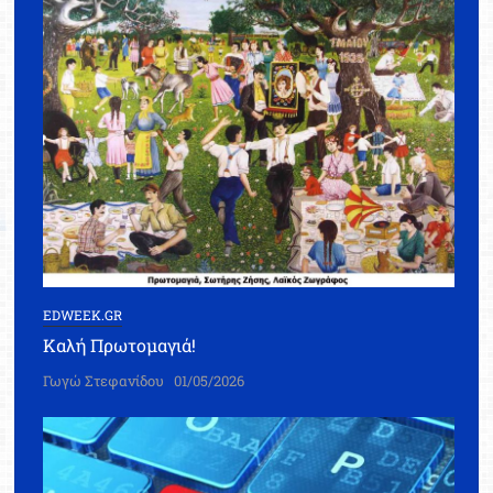
EDWEEK.GR
Καλή Πρωτομαγιά!
Γωγώ Στεφανίδου
01/05/2026