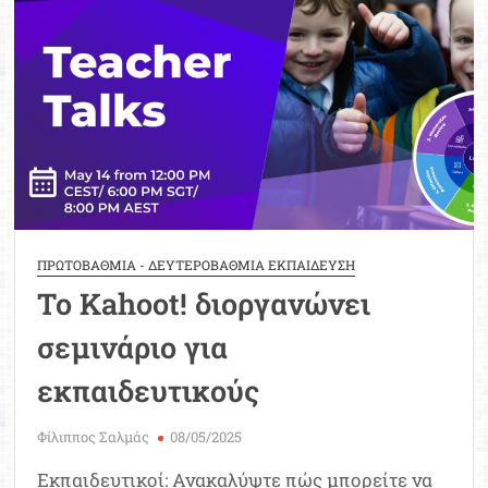
Μοριοδ
Βάσ
Σπου
Εργ
ΠΡΩΤΟΒΑΘΜΙΑ - ΔΕΥΤΕΡΟΒΑΘΜΙΑ ΕΚΠΑΙΔΕΥΣΗ
Το Kahoot! διοργανώνει
σεμινάριο για
εκπαιδευτικούς
Φίλιππος Σαλμάς
08/05/2025
Εκπαιδευτικοί: Ανακαλύψτε πώς μπορείτε να