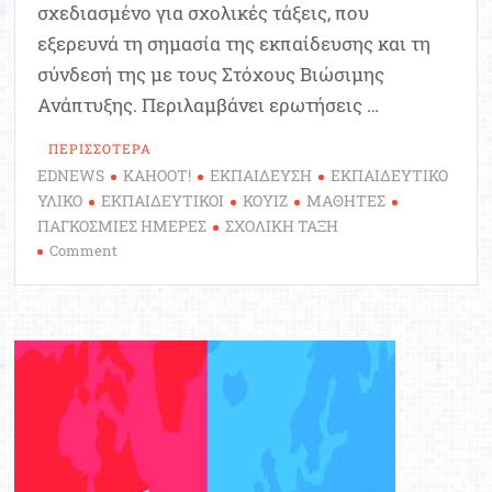
σχεδιασμένο για σχολικές τάξεις, που
εξερευνά τη σημασία της εκπαίδευσης και τη
σύνδεσή της με τους Στόχους Βιώσιμης
Ανάπτυξης. Περιλαμβάνει ερωτήσεις …
ΠΕΡΙΣΣΟΤΕΡΑ
EDNEWS
KAHOOT!
ΕΚΠΑΙΔΕΥΣΗ
ΕΚΠΑΙΔΕΥΤΙΚΟ
ΥΛΙΚΟ
ΕΚΠΑΙΔΕΥΤΙΚΟΙ
ΚΟΥΙΖ
ΜΑΘΗΤΕΣ
ΠΑΓΚΟΣΜΙΕΣ ΗΜΕΡΕΣ
ΣΧΟΛΙΚΗ ΤΑΞΗ
on
Comment
Εκπαιδευτικοί:
Κουίζ
για
την
Παγκόσμια
Ημέρα
Εκπαίδευσης
στην
τάξη