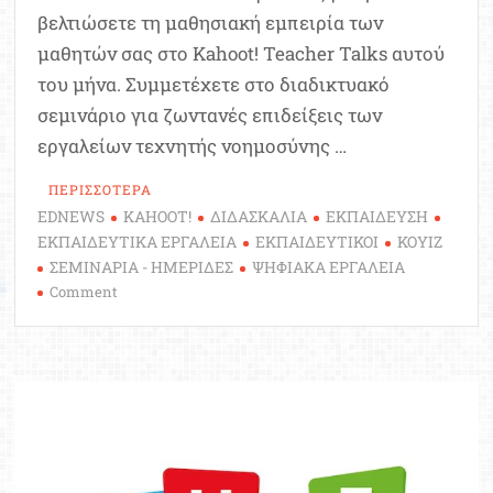
βελτιώσετε τη μαθησιακή εμπειρία των
μαθητών σας στο Kahoot! Teacher Talks αυτού
του μήνα. Συμμετέχετε στο διαδικτυακό
σεμινάριο για ζωντανές επιδείξεις των
εργαλείων τεχνητής νοημοσύνης …
ΠΕΡΙΣΣΟΤΕΡΑ
EDNEWS
KAHOOT!
ΔΙΔΑΣΚΑΛΙΑ
ΕΚΠΑΙΔΕΥΣΗ
ΕΚΠΑΙΔΕΥΤΙΚΑ ΕΡΓΑΛΕΙΑ
ΕΚΠΑΙΔΕΥΤΙΚΟΙ
ΚΟΥΙΖ
ΣΕΜΙΝΑΡΙΑ - ΗΜΕΡΙΔΕΣ
ΨΗΦΙΑΚΑ ΕΡΓΑΛΕΙΑ
on
Comment
Το
Kahoot!
διοργανώνει
σεμινάριο
για
εκπαιδευτικούς