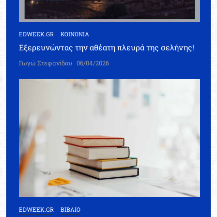
EDWEEK.GR
ΚΟΙΝΩΝΙΑ
Εξερευνώντας την αθέατη πλευρά της σελήνης!
Γωγώ Στεφανίδου
06/04/2026
EDWEEK.GR
ΒΙΒΛΙΟ